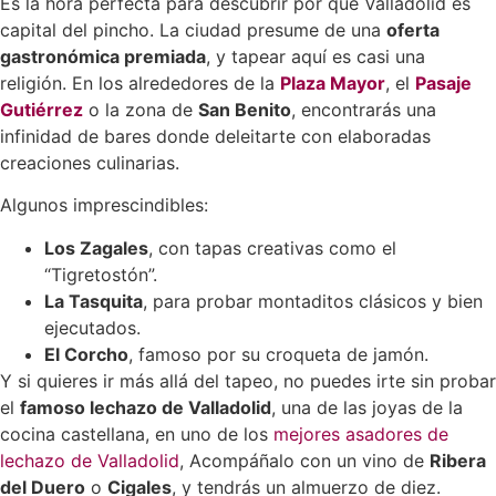
Es la hora perfecta para descubrir por qué Valladolid es
capital del pincho. La ciudad presume de una
oferta
gastronómica premiada
, y tapear aquí es casi una
religión. En los alrededores de la
Plaza Mayor
, el
Pasaje
Gutiérrez
o la zona de
San Benito
, encontrarás una
infinidad de bares donde deleitarte con elaboradas
creaciones culinarias.
Algunos imprescindibles:
Los Zagales
, con tapas creativas como el
“Tigretostón”.
La Tasquita
, para probar montaditos clásicos y bien
ejecutados.
El Corcho
, famoso por su croqueta de jamón.
Y si quieres ir más allá del tapeo, no puedes irte sin probar
el
famoso lechazo de Valladolid
, una de las joyas de la
cocina castellana, en uno de los
mejores asadores de
lechazo de Valladolid
, Acompáñalo con un vino de
Ribera
del Duero
o
Cigales
, y tendrás un almuerzo de diez.