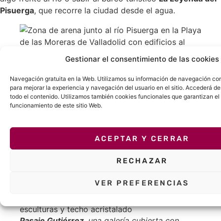
Pisuerga
, que recorre la ciudad desde el agua.
Gestionar el consentimiento de las cookies
Playa de las Moreras
, una opción urbana para
relajarse junto al río durante los días de buen
Navegación gratuita en la Web. Utilizamos su información de navegación con 
tiempo.
para mejorar la experiencia y navegación del usuario en el sitio. Accederá de
todo el contenido. Utilizamos también cookies funcionales que garantizan el
Pasaje Gutiérrez
funcionamiento de este sitio Web.
Antes de despedirte, tómate un tiempo para recorrer el
ACEPTAR Y CERRAR
Pasaje Gutiérrez
, una galería comercial del siglo XIX con
toques modernistas y aire parisino. Es un lugar mágico
RECHAZAR
para hacer fotos, comprar algún recuerdo o simplemente
sentarte a tomar un café con encanto.
VER PREFERENCIAS
Pasaje Gutiérrez
, una galería cubierta con