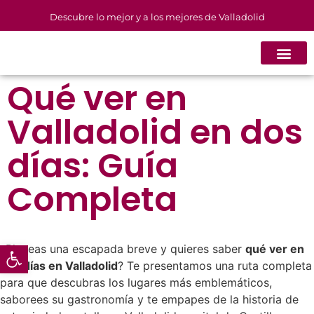
Descubre lo mejor y a los mejores de Valladolid
Qué ver en
Valladolid en dos
días: Guía
Completa
Abrir barra de herramientas
¿Planeas una escapada breve y quieres saber
qué ver en
dos días en Valladolid
? Te presentamos una ruta completa
para que descubras los lugares más emblemáticos,
saborees su gastronomía y te empapes de la historia de