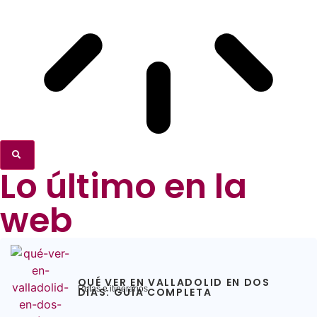
Lo último en la
web
QUÉ VER EN VALLADOLID EN DOS
Rutas e itinerarios
DÍAS: GUÍA COMPLETA