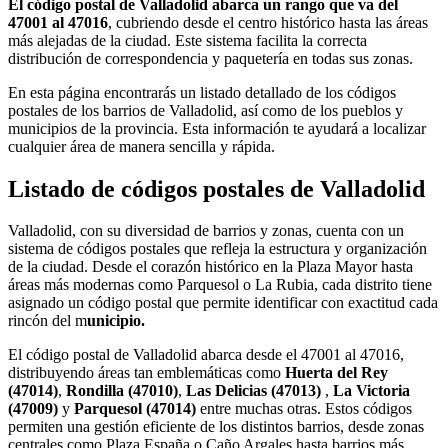
El código postal de Valladolid abarca un rango que va del
47001 al 47016
, cubriendo desde el centro histórico hasta las áreas
más alejadas de la ciudad. Este sistema facilita la correcta
distribución de correspondencia y paquetería en todas sus zonas.
En esta página encontrarás un listado detallado de los códigos
postales de los barrios de Valladolid, así como de los pueblos y
municipios de la provincia. Esta información te ayudará a localizar
cualquier área de manera sencilla y rápida.
Listado de códigos postales de Valladolid
Valladolid, con su diversidad de barrios y zonas, cuenta con un
sistema de códigos postales que refleja la estructura y organización
de la ciudad. Desde el corazón histórico en la Plaza Mayor hasta
áreas más modernas como Parquesol o La Rubia, cada distrito tiene
asignado un código postal que permite identificar con exactitud cada
rincón del m
unicipio.
El código postal de Valladolid abarca desde el 47001 al 47016,
distribuyendo áreas tan emblemáticas como
Huerta del Rey
(47014)
,
Rondilla (47010)
,
Las Delicias (47013)
,
La Victoria
(47009)
y
Parquesol (47014)
entre muchas otras. Estos códigos
permiten una gestión eficiente de los distintos barrios, desde zonas
centrales como Plaza España o Caño Argales hasta barrios más