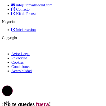
info@topvalladolid.com
Contacto
Kit de Prensa
Negocios
Iniciar sesión
Copyright
Aviso Legal
Privacidad
Cookies
Condiciones
Accesibilidad
© Top Valladolid
La guía más completa de valladolid
¡No te quedes
fuera
!