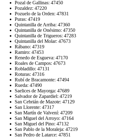
Pozal de Gallinas: 47450
Pozaldez: 47220
Pozuelo de la Orden: 47831
Puras: 47419
Quintanilla de Arriba: 47360
Quintanilla de Onésimo: 47350
Quintanilla de Trigueros: 47283
Quintanilla del Molar: 47673
Rábano: 47319
Ramiro: 47453
Renedo de Esgueva: 47170
Roales de Campos: 47673
Robladillo: 47131
Roturas: 47316
Rubí de Bracamonte: 47494
Rueda: 47490
Saelices de Mayorga: 47689
Salvador de Zapardiel: 47219
San Cebrián de Mazote: 47129
San Llorente: 47317
San Martín de Valvení: 47209
San Miguel del Arroyo: 47164
San Miguel del Pino: 47132
San Pablo de la Moraleja: 47219
San Pedro de Latarce: 47851