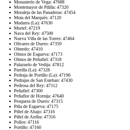
Monasterio de Vega: 47688
Montemayor de Pililla: 47320
Moraleja de las Panaderas: 47454
Mota del Marqués: 47120
Mudarra (La): 47630
Muriel: 47219
Nava del Rey: 47500
Nueva Villa de las Torres: 47464
Olivares de Duero: 47359
Olmedo: 47410
Olmos de Esgueva: 47173
Olmos de Peñafiel: 47318
Palazuelo de Vedija: 47812
Parrilla (La): 47328
Pedraja de Portillo (La): 47196
Pedrajas de San Esteban: 47430
Pedrosa del Rey: 47112
Peñafiel: 47300
Peñaflor de Hornija: 47640
Pesquera de Duero: 47315
Piña de Esgueva: 47175
Piñel de Abajo: 47316
Piñel de Arriba: 47316
Pollos: 47116
Portillo: 47160