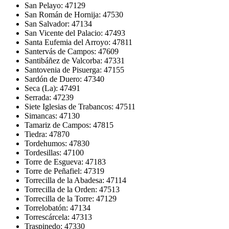
San Pelayo: 47129
San Román de Hornija: 47530
San Salvador: 47134
San Vicente del Palacio: 47493
Santa Eufemia del Arroyo: 47811
Santervás de Campos: 47609
Santibáñez de Valcorba: 47331
Santovenia de Pisuerga: 47155
Sardón de Duero: 47340
Seca (La): 47491
Serrada: 47239
Siete Iglesias de Trabancos: 47511
Simancas: 47130
Tamariz de Campos: 47815
Tiedra: 47870
Tordehumos: 47830
Tordesillas: 47100
Torre de Esgueva: 47183
Torre de Peñafiel: 47319
Torrecilla de la Abadesa: 47114
Torrecilla de la Orden: 47513
Torrecilla de la Torre: 47129
Torrelobatón: 47134
Torrescárcela: 47313
Traspinedo: 47330