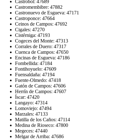
Castrobol: 47689
Castromembibre: 47882
Castronuevo de Esgueva: 47171
Castroponce: 47664
Ceinos de Campos: 47692
Cigales: 47270
Cistérniga: 47193
Cogeces del Monte: 47313
Corrales de Duero: 47317
Cuenca de Campos: 47650
Encinas de Esgueva: 47186
Fombellida: 47184
Fontihoyuelo: 47609
Fuensaldaña: 47194
Fuente-Olmedo: 47418
Gatón de Campos: 47606
Herrín de Campos: 47607
Íscar: 47420
Langayo: 47314
Lomoviejo: 47494
Marzales: 47133
Matilla de los Caños: 47114
Medina de Rioseco: 47800
Megeces: 47440
Melgar de Arriba: 47686