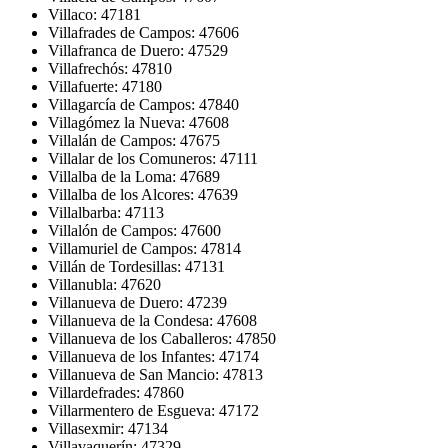
Villaco: 47181
Villafrades de Campos: 47606
Villafranca de Duero: 47529
Villafrechós: 47810
Villafuerte: 47180
Villagarcía de Campos: 47840
Villagómez la Nueva: 47608
Villalán de Campos: 47675
Villalar de los Comuneros: 47111
Villalba de la Loma: 47689
Villalba de los Alcores: 47639
Villalbarba: 47113
Villalón de Campos: 47600
Villamuriel de Campos: 47814
Villán de Tordesillas: 47131
Villanubla: 47620
Villanueva de Duero: 47239
Villanueva de la Condesa: 47608
Villanueva de los Caballeros: 47850
Villanueva de los Infantes: 47174
Villanueva de San Mancio: 47813
Villardefrades: 47860
Villarmentero de Esgueva: 47172
Villasexmir: 47134
Villavaquerín: 47329