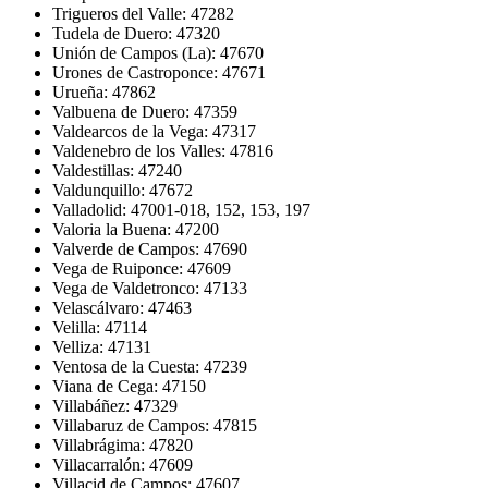
Trigueros del Valle: 47282
Tudela de Duero: 47320
Unión de Campos (La): 47670
Urones de Castroponce: 47671
Urueña: 47862
Valbuena de Duero: 47359
Valdearcos de la Vega: 47317
Valdenebro de los Valles: 47816
Valdestillas: 47240
Valdunquillo: 47672
Valladolid: 47001-018, 152, 153, 197
Valoria la Buena: 47200
Valverde de Campos: 47690
Vega de Ruiponce: 47609
Vega de Valdetronco: 47133
Velascálvaro: 47463
Velilla: 47114
Velliza: 47131
Ventosa de la Cuesta: 47239
Viana de Cega: 47150
Villabáñez: 47329
Villabaruz de Campos: 47815
Villabrágima: 47820
Villacarralón: 47609
Villacid de Campos: 47607