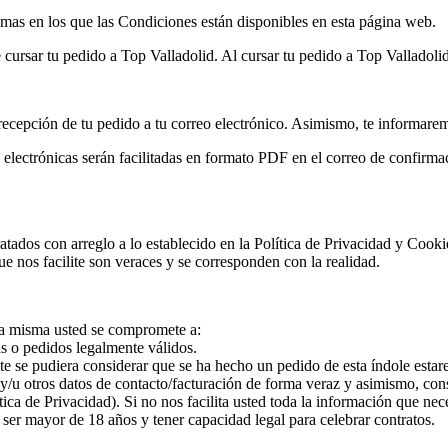
iomas en los que las Condiciones están disponibles en esta página web.
cursar tu pedido a Top Valladolid. Al cursar tu pedido a Top Valladolid
ecepción de tu pedido a tu correo electrónico. Asimismo, te informarem
s electrónicas serán facilitadas en formato PDF en el correo de confir
ratados con arreglo a lo establecido en la Política de Privacidad y Cook
e nos facilite son veraces y se corresponden con la realidad.
 la misma usted se compromete a:
s o pedidos legalmente válidos.
e se pudiera considerar que se ha hecho un pedido de esta índole estare
al y/u otros datos de contacto/facturación de forma veraz y asimismo, c
tica de Privacidad). Si no nos facilita usted toda la información que n
 ser mayor de 18 años y tener capacidad legal para celebrar contratos.