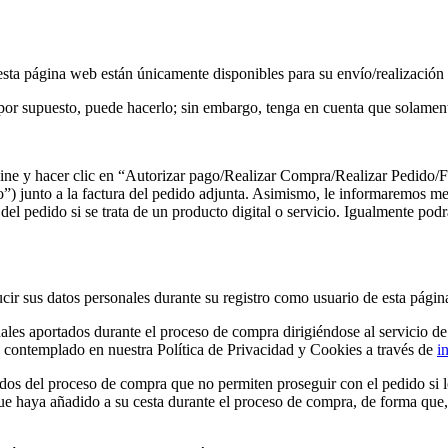
 esta página web están únicamente disponibles para su envío/realización e
, por supuesto, puede hacerlo; sin embargo, tenga en cuenta que solament
ine y hacer clic en “Autorizar pago/Realizar Compra/Realizar Pedido/Fina
) junto a la factura del pedido adjunta. Asimismo, le informaremos med
 del pedido si se trata de un producto digital o servicio. Igualmente pod
ucir sus datos personales durante su registro como usuario de esta pág
les aportados durante el proceso de compra dirigiéndose al servicio de a
ión contemplado en nuestra Política de Privacidad y Cookies a través de
i
os del proceso de compra que no permiten proseguir con el pedido si l
ue haya añadido a su cesta durante el proceso de compra, de forma que, 