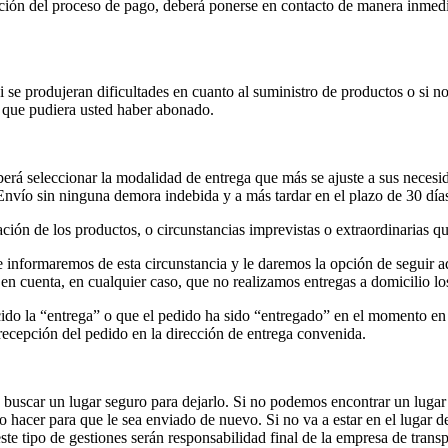
zación del proceso de pago, deberá ponerse en contacto de manera inmediat
i se produjeran dificultades en cuanto al suministro de productos o si no
d que pudiera usted haber abonado.
 deberá seleccionar la modalidad de entrega que más se ajuste a sus nece
Envío sin ninguna demora indebida y a más tardar en el plazo de 30 día
ción de los productos, o circunstancias imprevistas o extraordinarias q
e informaremos de esta circunstancia y le daremos la opción de seguir 
 en cuenta, en cualquier caso, que no realizamos entregas a domicilio l
ido la “entrega” o que el pedido ha sido “entregado” en el momento en 
a recepción del pedido en la dirección de entrega convenida.
os buscar un lugar seguro para dejarlo. Si no podemos encontrar un luga
hacer para que le sea enviado de nuevo. Si no va a estar en el lugar d
ste tipo de gestiones serán responsabilidad final de la empresa de transp