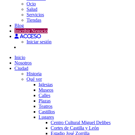
Ocio
Salud
Servicios
Tiendas
Blog
Inscribir Negocio
Acceso
Iniciar sesión
Inicio
Nosotros
Ciudad
Historia
Qué ver
Iglesias
Museos
Calles
Plazas
Teatros
Castillos
Lugares
Centro Cultural Miguel Delibes
Cortes de Castilla y León
Estadio José Zorrilla