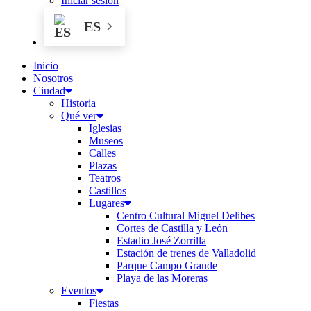
Iniciar sesión
ES
Inicio
Nosotros
Ciudad
Historia
Qué ver
Iglesias
Museos
Calles
Plazas
Teatros
Castillos
Lugares
Centro Cultural Miguel Delibes
Cortes de Castilla y León
Estadio José Zorrilla
Estación de trenes de Valladolid
Parque Campo Grande
Playa de las Moreras
Eventos
Fiestas