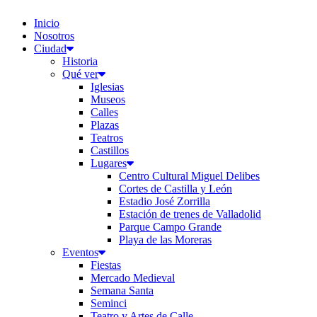
Inicio
Nosotros
Ciudad
Historia
Qué ver
Iglesias
Museos
Calles
Plazas
Teatros
Castillos
Lugares
Centro Cultural Miguel Delibes
Cortes de Castilla y León
Estadio José Zorrilla
Estación de trenes de Valladolid
Parque Campo Grande
Playa de las Moreras
Eventos
Fiestas
Mercado Medieval
Semana Santa
Seminci
Teatro y Artes de Calle