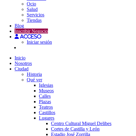
Ocio
Salud
Servicios
Tiendas
Blog
Inscribir Negocio
Acceso
Iniciar sesión
Inicio
Nosotros
Ciudad
Historia
Qué ver
Iglesias
Museos
Calles
Plazas
Teatros
Castillos
Lugares
Centro Cultural Miguel Delibes
Cortes de Castilla y León
Estadio José Zorrilla