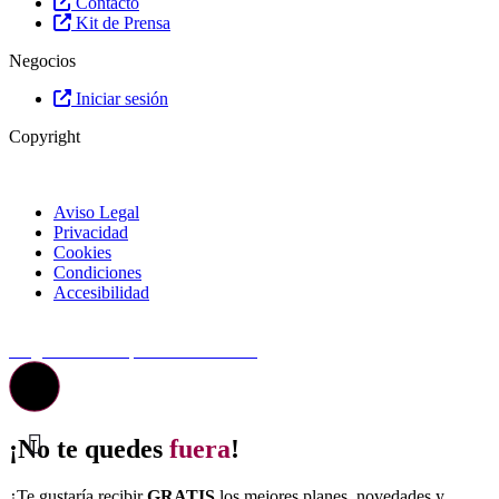
Contacto
Kit de Prensa
Negocios
Iniciar sesión
Copyright
Aviso Legal
Privacidad
Cookies
Condiciones
Accesibilidad
© Top Valladolid
La guía más completa de valladolid
¡No te quedes
fuera
!
¿Te gustaría recibir
GRATIS
los mejores planes, novedades y