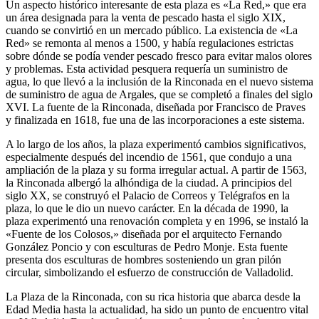
Un aspecto histórico interesante de esta plaza es «La Red,» que era
un área designada para la venta de pescado hasta el siglo XIX,
cuando se convirtió en un mercado público. La existencia de «La
Red» se remonta al menos a 1500, y había regulaciones estrictas
sobre dónde se podía vender pescado fresco para evitar malos olores
y problemas. Esta actividad pesquera requería un suministro de
agua, lo que llevó a la inclusión de la Rinconada en el nuevo sistema
de suministro de agua de Argales, que se completó a finales del siglo
XVI. La fuente de la Rinconada, diseñada por Francisco de Praves
y finalizada en 1618, fue una de las incorporaciones a este sistema.
A lo largo de los años, la plaza experimentó cambios significativos,
especialmente después del incendio de 1561, que condujo a una
ampliación de la plaza y su forma irregular actual. A partir de 1563,
la Rinconada albergó la alhóndiga de la ciudad. A principios del
siglo XX, se construyó el Palacio de Correos y Telégrafos en la
plaza, lo que le dio un nuevo carácter. En la década de 1990, la
plaza experimentó una renovación completa y en 1996, se instaló la
«Fuente de los Colosos,» diseñada por el arquitecto Fernando
González Poncio y con esculturas de Pedro Monje. Esta fuente
presenta dos esculturas de hombres sosteniendo un gran pilón
circular, simbolizando el esfuerzo de construcción de Valladolid.
La Plaza de la Rinconada, con su rica historia que abarca desde la
Edad Media hasta la actualidad, ha sido un punto de encuentro vital