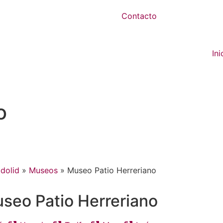
Contacto
Ini
o
dolid
»
Museos
»
Museo Patio Herreriano
seo Patio Herreriano