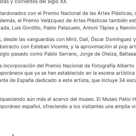
tas y corrientes del siglo XX.
alardonados con el Premio Nacional de las Artes Plásticas,
Además, el Premio Velázquez de Artes Plásticas también est
tada, Luis Gordillo, Pablo Palazuelo, Antoni Tápies y Ramó
 desde las vanguardias con Miró, Dalí, Óscar Domínguez y 
bstracto con Esteban Vicente, y la aproximación al pop ar
siglo pasado como Pablo Serrano, Jorge de Oteiza, Baltasa
la incorporación del Premio Nacional de Fotografía Alberto
oráneos que ya se han establecido en la escena artística 
ante de España dedicado a este artista, que incluye 34 esc
riqueciendo aún más el acervo del museo. El Museo Patio H
oráneo español, ofreciendo a los visitantes una amplia vis