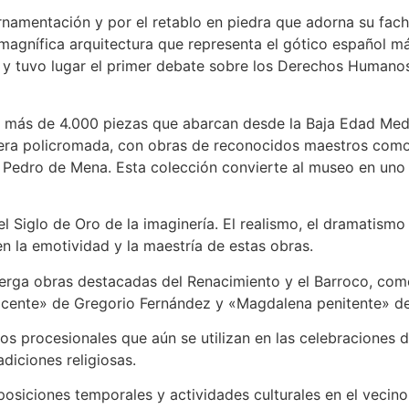
ornamentación y por el retablo en piedra que adorna su fac
agnífica arquitectura que representa el gótico español m
illa y tuvo lugar el primer debate sobre los Derechos Huma
 más de 4.000 piezas que abarcan desde la Baja Edad Media
adera policromada, con obras de reconocidos maestros com
y Pedro de Mena. Esta colección convierte al museo en uno
 Siglo de Oro de la imaginería. El realismo, el dramatismo
n la emotividad y la maestría de estas obras.
berga obras destacadas del Renacimiento y el Barroco, com
o yacente» de Gregorio Fernández y «Magdalena penitente» 
asos procesionales que aún se utilizan en las celebraciones
diciones religiosas.
iciones temporales y actividades culturales en el vecino 