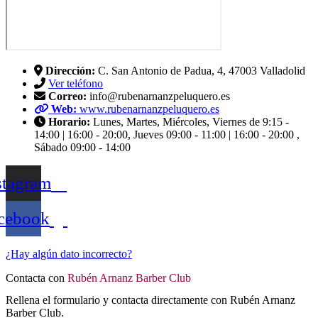
Dirección:
C. San Antonio de Padua, 4, 47003 Valladolid
Ver teléfono
Correo:
info@rubenarnanzpeluquero.es
Web:
www.rubenarnanzpeluquero.es
Horario:
Lunes, Martes, Miércoles, Viernes de 9:15 -
14:00 | 16:00 - 20:00, Jueves 09:00 - 11:00 | 16:00 - 20:00 ,
Sábado 09:00 - 14:00
stagram
cebook
¿Hay algún dato incorrecto?
Contacta con
Rubén Arnanz Barber Club
Rellena el formulario y contacta directamente con Rubén Arnanz
Barber Club.