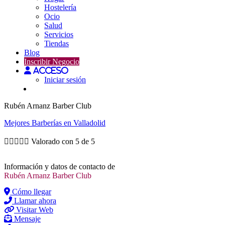
Hostelería
Ocio
Salud
Servicios
Tiendas
Blog
Inscribir Negocio
Acceso
Iniciar sesión
Rubén Arnanz Barber Club
Mejores
Barberías
en Valladolid





Valorado con 5 de 5
Información y datos de contacto de
Rubén Arnanz Barber Club
Cómo llegar
Llamar ahora
Visitar Web
Mensaje