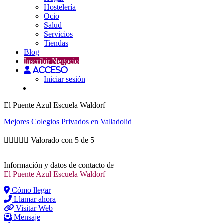
Hostelería
Ocio
Salud
Servicios
Tiendas
Blog
Inscribir Negocio
Acceso
Iniciar sesión
El Puente Azul Escuela Waldorf
Mejores
Colegios Privados
en Valladolid





Valorado con 5 de 5
Información y datos de contacto de
El Puente Azul Escuela Waldorf
Cómo llegar
Llamar ahora
Visitar Web
Mensaje