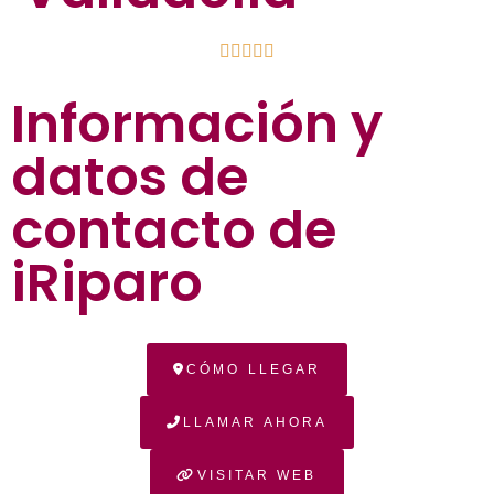





Información y
datos de
contacto de
iRiparo
CÓMO LLEGAR
LLAMAR AHORA
VISITAR WEB