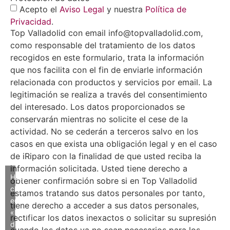
Acepto el
Aviso Legal
y nuestra
Política de
Privacidad
.
Top Valladolid con email info@topvalladolid.com,
como responsable del tratamiento de los datos
recogidos en este formulario, trata la información
que nos facilita con el fin de enviarle información
relacionada con productos y servicios por email. La
legitimación se realiza a través del consentimiento
del interesado. Los datos proporcionados se
conservarán mientras no solicite el cese de la
actividad. No se cederán a terceros salvo en los
casos en que exista una obligación legal y en el caso
de iRiparo con la finalidad de que usted reciba la
información solicitada. Usted tiene derecho a
Haz
obtener confirmación sobre si en Top Valladolid
clic
estamos tratando sus datos personales por tanto,
en
tiene derecho a acceder a sus datos personales,
«Estoy
rectificar los datos inexactos o solicitar su supresión
de
cuando los datos ya no sean necesarios para los