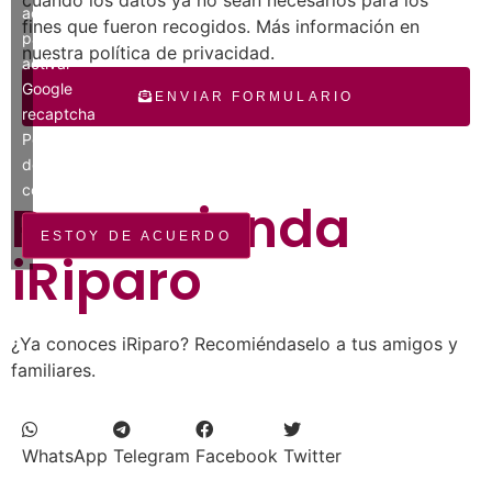
acuerdo»
fines que fueron recogidos. Más información en
para
nuestra política de privacidad.
activar
Google
ENVIAR FORMULARIO
recaptcha
Política
de
cookies
Recomienda
ESTOY DE ACUERDO
iRiparo
¿Ya conoces iRiparo? Recomiéndaselo a tus amigos y
familiares.
WhatsApp
Telegram
Facebook
Twitter