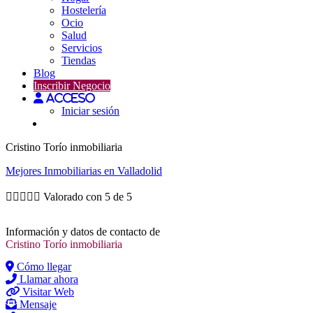
Hostelería
Ocio
Salud
Servicios
Tiendas
Blog
Inscribir Negocio
Acceso
Iniciar sesión
Cristino Torío inmobiliaria
Mejores
Inmobiliarias
en Valladolid





Valorado con 5 de 5
Información y datos de contacto de
Cristino Torío inmobiliaria
Cómo llegar
Llamar ahora
Visitar Web
Mensaje