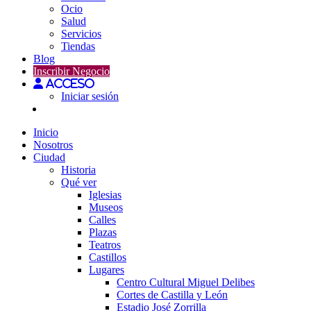
Ocio
Salud
Servicios
Tiendas
Blog
Inscribir Negocio
Acceso
Iniciar sesión
Inicio
Nosotros
Ciudad
Historia
Qué ver
Iglesias
Museos
Calles
Plazas
Teatros
Castillos
Lugares
Centro Cultural Miguel Delibes
Cortes de Castilla y León
Estadio José Zorrilla