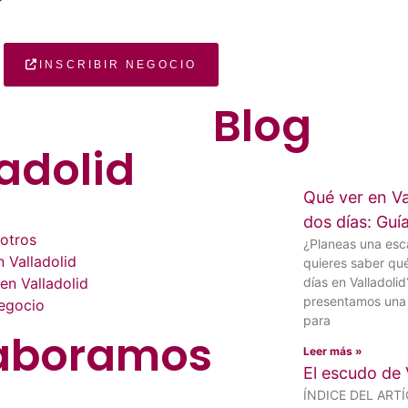
?
INSCRIBIR NEGOCIO
Blog
adolid
Qué ver en Va
dos días: Gu
otros
¿Planeas una es
 Valladolid
quieres saber qu
en Valladolid
días en Valladolid
presentamos una 
negocio
para
aboramos
Leer más »
El escudo de 
ÍNDICE DEL ART