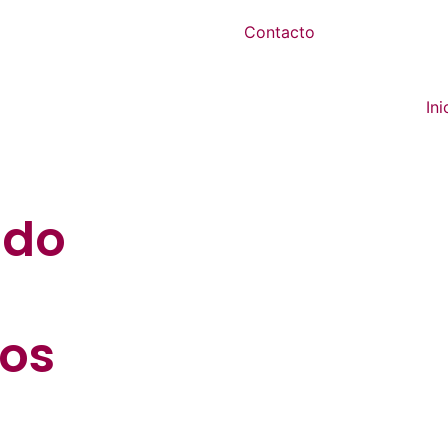
Contacto
Ini
ndo
ios