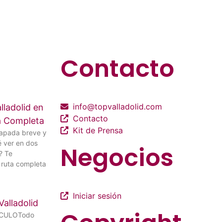
Contacto
info@topvalladolid.com
lladolid en
Contacto
ía Completa
Kit de Prensa
capada breve y
é ver en dos
Negocios
? Te
ruta completa
Iniciar sesión
Valladolid
ÍCULOTodo