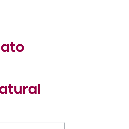
dato
atural