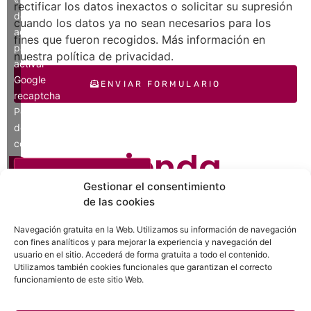
rectificar los datos inexactos o solicitar su supresión
de
cuando los datos ya no sean necesarios para los
acuerdo»
fines que fueron recogidos. Más información en
para
nuestra política de privacidad.
activar
Google
ENVIAR FORMULARIO
recaptcha
Política
de
cookies
Recomienda
ESTOY DE ACUERDO
Notaría Galán
Gestionar el consentimiento
de las cookies
Díaz
Navegación gratuita en la Web. Utilizamos su información de navegación
con fines analíticos y para mejorar la experiencia y navegación del
usuario en el sitio. Accederá de forma gratuita a todo el contenido.
Utilizamos también cookies funcionales que garantizan el correcto
¿Ya conoces Notaría Galán Díaz? Recomiéndaselo a
funcionamiento de este sitio Web.
tus amigos y familiares.