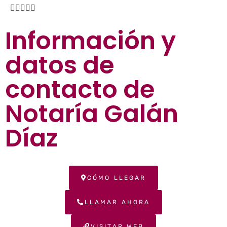





Información y
datos de
contacto de
Notaría Galán
Díaz
CÓMO LLEGAR
LLAMAR AHORA
VISITAR WEB