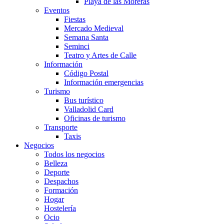
Playa de las Moreras
Eventos
Fiestas
Mercado Medieval
Semana Santa
Seminci
Teatro y Artes de Calle
Información
Código Postal
Información emergencias
Turismo
Bus turístico
Valladolid Card
Oficinas de turismo
Transporte
Taxis
Negocios
Todos los negocios
Belleza
Deporte
Despachos
Formación
Hogar
Hostelería
Ocio