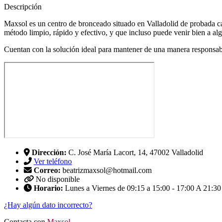
Descripción
Maxsol es un centro de bronceado situado en Valladolid de probada cal
método limpio, rápido y efectivo, y que incluso puede venir bien a alg
Cuentan con la solución ideal para mantener de una manera responsab
Dirección:
C. José María Lacort, 14, 47002 Valladolid
Ver teléfono
Correo:
beatrizmaxsol@hotmail.com
No disponible
Horario:
Lunes a Viernes de 09:15 a 15:00 - 17:00 A 21:30
¿Hay algún dato incorrecto?
Contacta con
Maxsol