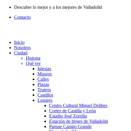
Ir
Descubre lo mejor y a los mejores de Valladolid
al
Contacto
contenido
Inicio
Nosotros
Ciudad
Historia
Qué ver
Iglesias
Museos
Calles
Plazas
Teatros
Castillos
Lugares
Centro Cultural Miguel Delibes
Cortes de Castilla y León
Estadio José Zorrilla
Estación de trenes de Valladolid
Parque Campo Grande