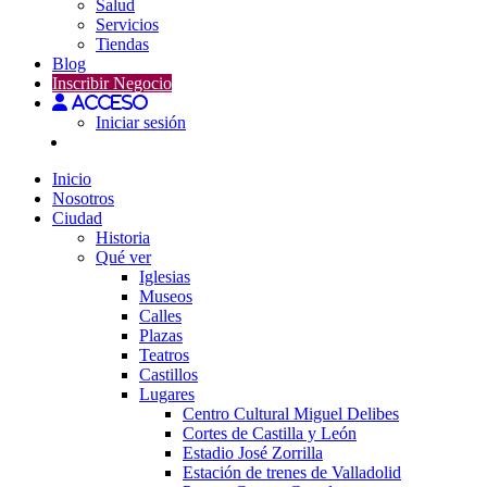
Salud
Servicios
Tiendas
Blog
Inscribir Negocio
Acceso
Iniciar sesión
Inicio
Nosotros
Ciudad
Historia
Qué ver
Iglesias
Museos
Calles
Plazas
Teatros
Castillos
Lugares
Centro Cultural Miguel Delibes
Cortes de Castilla y León
Estadio José Zorrilla
Estación de trenes de Valladolid