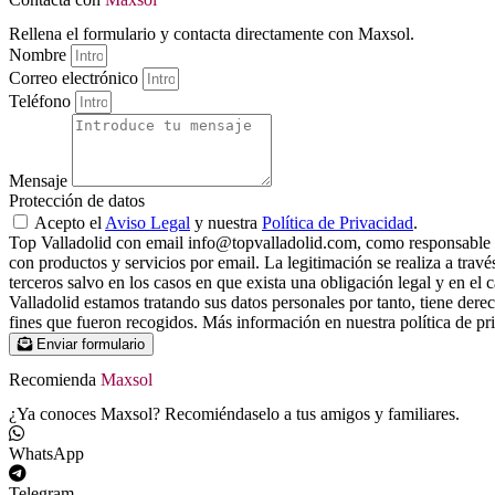
Rellena el formulario y contacta directamente con Maxsol.
Nombre
Correo electrónico
Teléfono
Mensaje
Protección de datos
Acepto el
Aviso Legal
y nuestra
Política de Privacidad
.
Top Valladolid con email info@topvalladolid.com, como responsable del
con productos y servicios por email. La legitimación se realiza a trav
terceros salvo en los casos en que exista una obligación legal y en el
Valladolid estamos tratando sus datos personales por tanto, tiene derec
fines que fueron recogidos. Más información en nuestra política de pr
Enviar formulario
Recomienda
Maxsol
¿Ya conoces Maxsol? Recomiéndaselo a tus amigos y familiares.
WhatsApp
Telegram