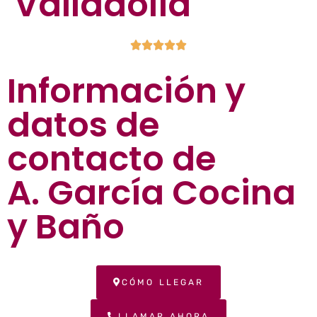
Valladolid





Información y
datos de
contacto de
A. García Cocina
y Baño
CÓMO LLEGAR
LLAMAR AHORA