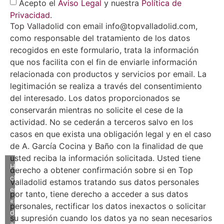
Acepto el
Aviso Legal
y nuestra
Política de
Privacidad
.
Top Valladolid con email info@topvalladolid.com,
como responsable del tratamiento de los datos
recogidos en este formulario, trata la información
que nos facilita con el fin de enviarle información
relacionada con productos y servicios por email. La
legitimación se realiza a través del consentimiento
del interesado. Los datos proporcionados se
conservarán mientras no solicite el cese de la
actividad. No se cederán a terceros salvo en los
casos en que exista una obligación legal y en el caso
de A. García Cocina y Baño con la finalidad de que
usted reciba la información solicitada. Usted tiene
Haz
derecho a obtener confirmación sobre si en Top
clic
Valladolid estamos tratando sus datos personales
en
por tanto, tiene derecho a acceder a sus datos
«Estoy
personales, rectificar los datos inexactos o solicitar
de
su supresión cuando los datos ya no sean necesarios
acuerdo»