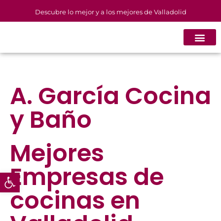
Descubre lo mejor y a los mejores de Valladolid
A. García Cocina
y Baño
Mejores
Empresas de
Abrir barra de herramientas
cocinas
en