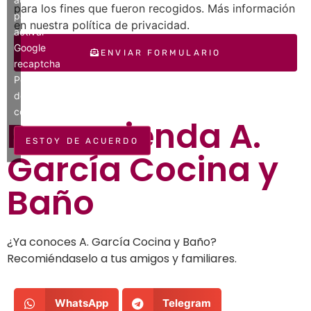
para los fines que fueron recogidos. Más información
para
en nuestra política de privacidad.
activar
Google
ENVIAR FORMULARIO
recaptcha
Política
de
cookies
Recomienda
A.
ESTOY DE ACUERDO
García Cocina y
Baño
¿Ya conoces A. García Cocina y Baño?
Recomiéndaselo a tus amigos y familiares.
WhatsApp
Telegram