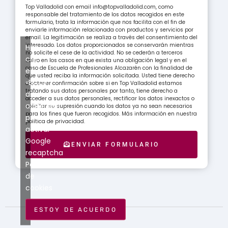
Top Valladolid con email info@topvalladolid.com, como
responsable del tratamiento de los datos recogidos en este
formulario, trata la información que nos facilita con el fin de
enviarle información relacionada con productos y servicios por
email. La legitimación se realiza a través del consentimiento del
interesado. Los datos proporcionados se conservarán mientras
Haz
no solicite el cese de la actividad. No se cederán a terceros
clic
salvo en los casos en que exista una obligación legal y en el
caso de Escuela de Profesionales Alcazarén con la finalidad de
en
que usted reciba la información solicitada. Usted tiene derecho
«Estoy
a obtener confirmación sobre si en Top Valladolid estamos
tratando sus datos personales por tanto, tiene derecho a
de
acceder a sus datos personales, rectificar los datos inexactos o
acuerdo»
solicitar su supresión cuando los datos ya no sean necesarios
para los fines que fueron recogidos. Más información en nuestra
para
política de privacidad.
activar
Google
ENVIAR FORMULARIO
recaptcha
Política
de
cookies
ESTOY DE ACUERDO