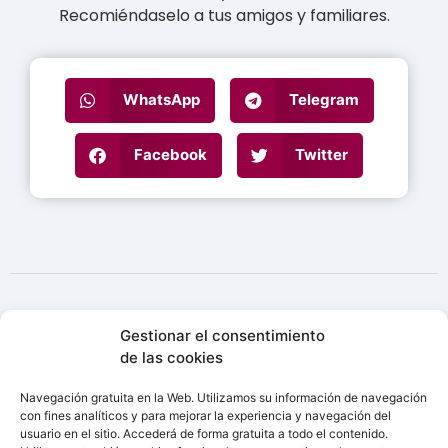
Recomiéndaselo a tus amigos y familiares.
WhatsApp
Telegram
Facebook
Twitter
Gestionar el consentimiento
Otros negocios de
Top
de las cookies
Valladolid
Navegación gratuita en la Web. Utilizamos su información de navegación
con fines analíticos y para mejorar la experiencia y navegación del
Descubre algunos de los negocios listados en Top
usuario en el sitio. Accederá de forma gratuita a todo el contenido.