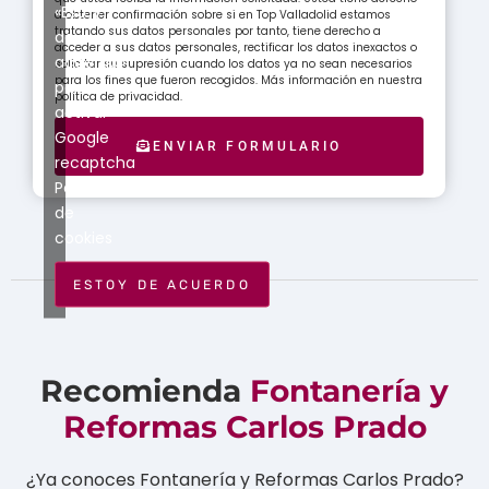
«Estoy
a obtener confirmación sobre si en Top Valladolid estamos
tratando sus datos personales por tanto, tiene derecho a
de
acceder a sus datos personales, rectificar los datos inexactos o
acuerdo»
solicitar su supresión cuando los datos ya no sean necesarios
para los fines que fueron recogidos. Más información en nuestra
para
política de privacidad.
activar
Google
ENVIAR FORMULARIO
recaptcha
Política
de
cookies
ESTOY DE ACUERDO
Recomienda
Fontanería y
Reformas Carlos Prado
¿Ya conoces Fontanería y Reformas Carlos Prado?