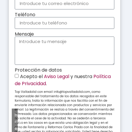
Teléfono
Mensaje
Protección de datos
Acepto el
Aviso Legal
y nuestra
Política
de Privacidad
.
Top Valladolid con email info@topvalladolid.com, como
responsable del tratamiento de los datos recogidos en este
formulario, trata la información que nos facilita con el fin de
enviarle información relacionada con productos y servicios por
email. La legitimación se realiza a través del consentimiento del
interesado. Los datos proporcionados se conservarán mientras
Haz
no solicite el cese de la actividad. No se cederán a terceros
clic
salvo en los casos en que exista una obligación legal y en el
caso de Fontanería y Reformas Carlos Prado con la finalidad de
en
que usted reciba la información solicitada. Usted tiene derecho