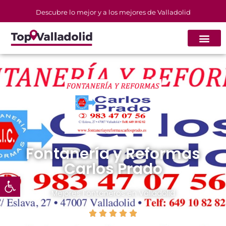
Descubre lo mejor y a los mejores de Valladolid
Fontanería y Reformas
Carlos Prado
Abrir barra de herramientas
Mejores
Fontaneros
en Valladolid




