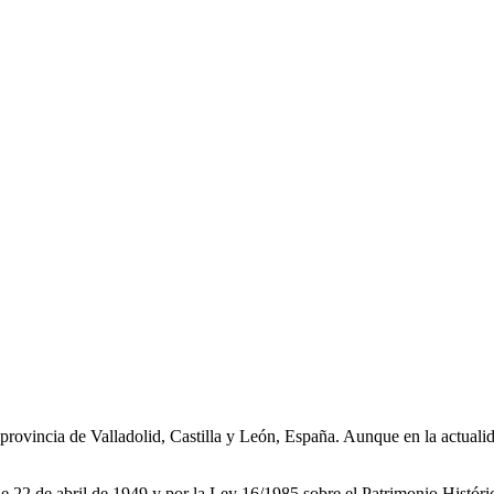
a provincia de Valladolid, Castilla y León, España. Aunque en la actual
 de 22 de abril de 1949 y por la Ley 16/1985 sobre el Patrimonio Histór