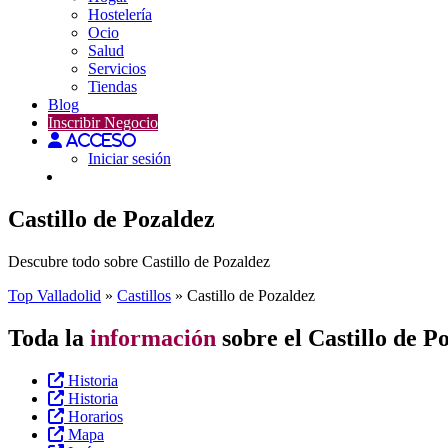
Hostelería
Ocio
Salud
Servicios
Tiendas
Blog
Inscribir Negocio
Acceso
Iniciar sesión
Castillo de Pozaldez
Descubre todo sobre Castillo de Pozaldez
Top Valladolid
»
Castillos
»
Castillo de Pozaldez
Toda la
información
sobre el Castillo de P
Historia
Historia
Horarios
Mapa