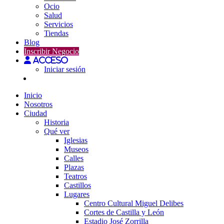
Ocio
Salud
Servicios
Tiendas
Blog
Inscribir Negocio
Acceso
Iniciar sesión
Inicio
Nosotros
Ciudad
Historia
Qué ver
Iglesias
Museos
Calles
Plazas
Teatros
Castillos
Lugares
Centro Cultural Miguel Delibes
Cortes de Castilla y León
Estadio José Zorrilla