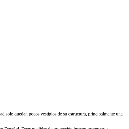
idad solo quedan pocos vestigios de su estructura, principalmente una
ico Español. Estas medidas de protección buscan preservar y