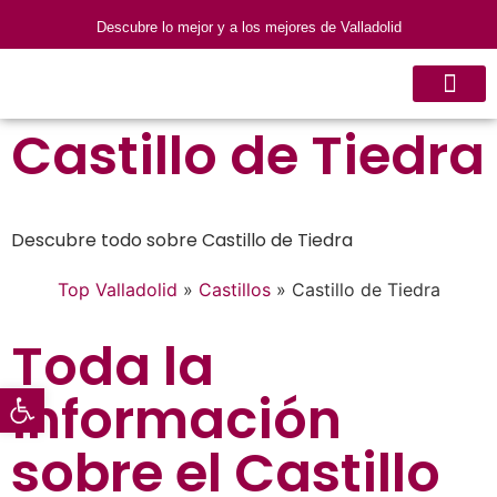
Descubre lo mejor y a los mejores de Valladolid
INSCRIBIR NEG
Castillo de Tiedra
Descubre todo sobre Castillo de Tiedra
Top Valladolid
»
Castillos
»
Castillo de Tiedra
Toda la
Abrir barra de herramientas
información
sobre el Castillo