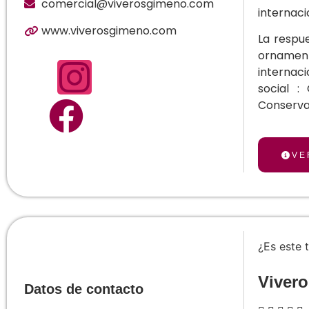
comercial@viverosgimeno.com
internaci
www.viverosgimeno.com
La respue
ornamen
internaci
social :
Conservac
VE
¿Es este 
Viver
Datos de contacto