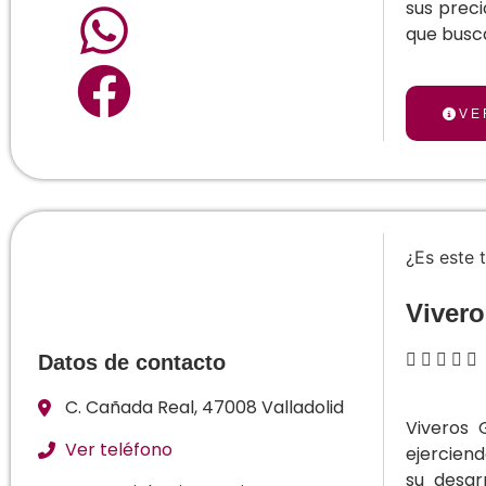
sus preci
que busca
VE
¿Es este 
Viver





Datos de contacto
C. Cañada Real, 47008 Valladolid
Viveros 
Ver teléfono
ejerciend
su desar