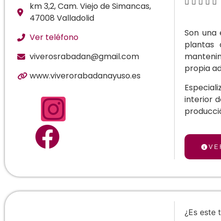





km 3,2, Cam. Viejo de Simancas,
47008 Valladolid
Son una 
Ver teléfono
plantas 
viverosrabadan@gmail.com
mantenim
propia a
www.viverorabadanayuso.es
Especial
interior
producci
VE
¿Es este 