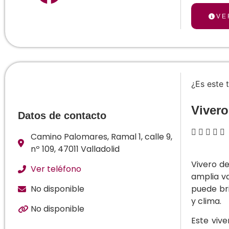
VE
¿Es este 
Vivero
Datos de contacto





Camino Palomares, Ramal 1, calle 9,
nº 109, 47011 Valladolid
Vivero d
Ver teléfono
amplia v
No disponible
puede br
y clima.
No disponible
Este vive