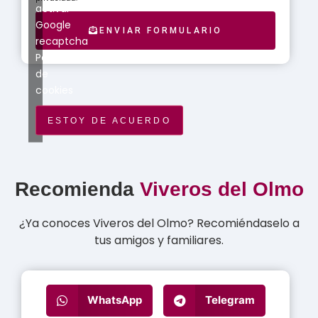
activar
Google
ENVIAR FORMULARIO
recaptcha
Política
de
cookies
ESTOY DE ACUERDO
Recomienda
Viveros del Olmo
¿Ya conoces Viveros del Olmo? Recomiéndaselo a
tus amigos y familiares.
WhatsApp
Telegram