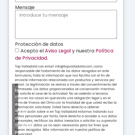
Mensaje
Protección de datos
Acepto el
Aviso Legal
y nuestra
Política
de Privacidad
.
Top Valladolid con email info@topvalladolid.com, como
responsable del tratamiento de los datos recogidos en este
formulario, trata la información que nos facilita con el fin de
enviarle información relacionada con productos y servicios por
email. La legitimación se realiza a través del consentimiento del
interesado. Los datos proporcionados se conservarán mientras
Haz
no solicite el cese de la actividad. No se cederán a terceros
clic
salvo en los casos en que exista una obligación legal y en el
caso de Viveros del Olmo con la finalidad de que usted reciba la
en
información solicitada. Usted tiene derecho a obtener
«Estoy
confirmación sobre si en Top Valladolid estamos tratando sus
datos personales por tanto, tiene derecho a acceder a sus datos
de
personales, rectificar los datos inexactos o solicitar su supresión
acuerdo»
cuando los datos ya no sean necesarios para los fines que
fueron recogidos. Más información en nuestra política de
para
privacidad.