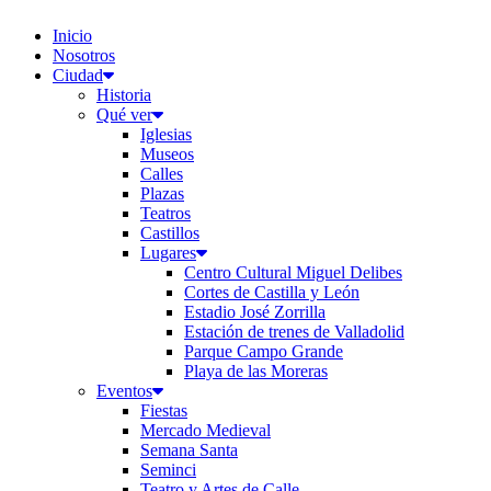
Inicio
Nosotros
Ciudad
Historia
Qué ver
Iglesias
Museos
Calles
Plazas
Teatros
Castillos
Lugares
Centro Cultural Miguel Delibes
Cortes de Castilla y León
Estadio José Zorrilla
Estación de trenes de Valladolid
Parque Campo Grande
Playa de las Moreras
Eventos
Fiestas
Mercado Medieval
Semana Santa
Seminci
Teatro y Artes de Calle