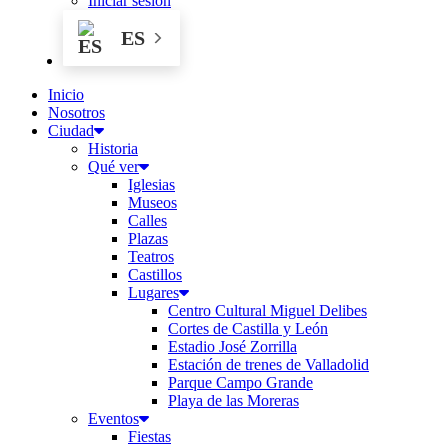
Iniciar sesión
ES
Inicio
Nosotros
Ciudad
Historia
Qué ver
Iglesias
Museos
Calles
Plazas
Teatros
Castillos
Lugares
Centro Cultural Miguel Delibes
Cortes de Castilla y León
Estadio José Zorrilla
Estación de trenes de Valladolid
Parque Campo Grande
Playa de las Moreras
Eventos
Fiestas