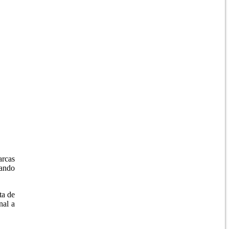
arcas
zando
ta de
nal a