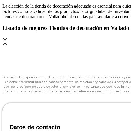
La elección de la tienda de decoración adecuada es esencial para quie
factores como la calidad de los productos, la originalidad del inventar
tiendas de decoración en Valladolid, diseñadas para ayudarte a converti
Listado de mejores Tiendas de decoración en Valladol
Descargo de responsabilidad: Los siguientes negocios han sido seleccionados y orde
se debe interpretar que son necesariamente los mejores negocios de su categoría
aval de la calidad de sus productos o servicios, es importante destacar que la i
abonan un costo y deben cumplir con nuestros criterios de selección. La inclusión 
Datos de contacto