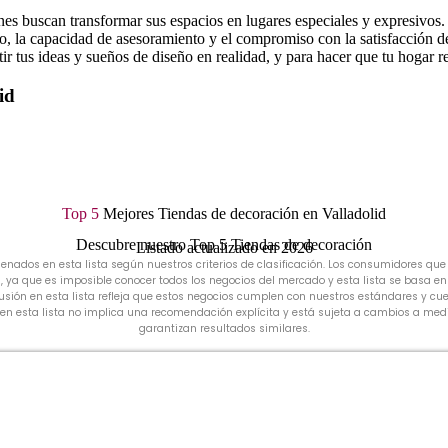
nes buscan transformar sus espacios en lugares especiales y expresivos. 
io, la capacidad de asesoramiento y el compromiso con la satisfacción de
r tus ideas y sueños de diseño en realidad, y para hacer que tu hogar ref
id
Top 5
Mejores Tiendas de decoración en Valladolid
Descubre nuestro Top 5 Tiendas de decoración
Listado actualizado en 2026
nados en esta lista según nuestros criterios de clasificación. Los consumidores que 
, ya que es imposible conocer todos los negocios del mercado y esta lista se basa e
nclusión en esta lista refleja que estos negocios cumplen con nuestros estándares y
en esta lista no implica una recomendación explícita y está sujeta a cambios a medid
garantizan resultados similares.