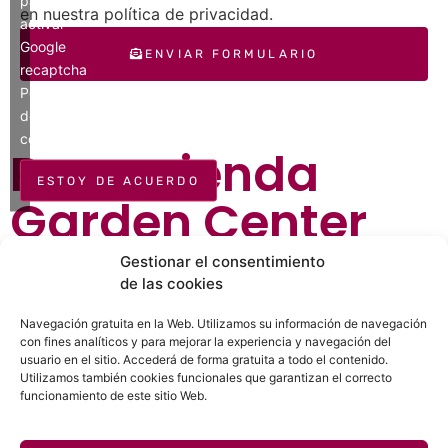
para
en nuestra política de privacidad.
activar
Google
ENVIAR FORMULARIO
recaptcha
Política
de
cookies
Recomienda
ESTOY DE ACUERDO
Garden Center
Campo Grande
Gestionar el consentimiento
de las cookies
¿Ya conoces Garden Center Campo Grande?
Navegación gratuita en la Web. Utilizamos su información de navegación
con fines analíticos y para mejorar la experiencia y navegación del
Recomiéndaselo a tus amigos y familiares.
usuario en el sitio. Accederá de forma gratuita a todo el contenido.
Utilizamos también cookies funcionales que garantizan el correcto
funcionamiento de este sitio Web.
WhatsApp
Telegram
Facebook
Twitter