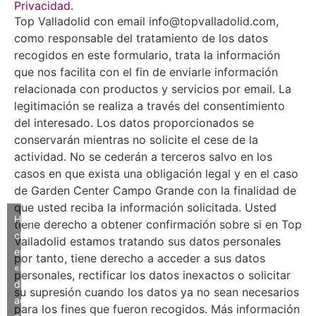
Privacidad
.
Top Valladolid con email info@topvalladolid.com,
como responsable del tratamiento de los datos
recogidos en este formulario, trata la información
que nos facilita con el fin de enviarle información
relacionada con productos y servicios por email. La
legitimación se realiza a través del consentimiento
del interesado. Los datos proporcionados se
conservarán mientras no solicite el cese de la
actividad. No se cederán a terceros salvo en los
casos en que exista una obligación legal y en el caso
de Garden Center Campo Grande con la finalidad de
que usted reciba la información solicitada. Usted
Haz
tiene derecho a obtener confirmación sobre si en Top
clic
Valladolid estamos tratando sus datos personales
en
por tanto, tiene derecho a acceder a sus datos
«Estoy
personales, rectificar los datos inexactos o solicitar
de
su supresión cuando los datos ya no sean necesarios
acuerdo»
para los fines que fueron recogidos. Más información