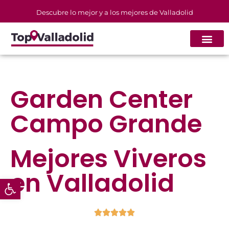
Descubre lo mejor y a los mejores de Valladolid
Garden Center
Campo Grande
Mejores
Viveros
en Valladolid
Abrir barra de herramientas




