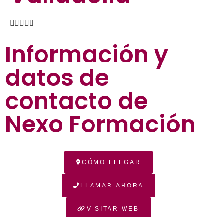





Información y
datos de
contacto de
Nexo Formación
CÓMO LLEGAR
LLAMAR AHORA
VISITAR WEB