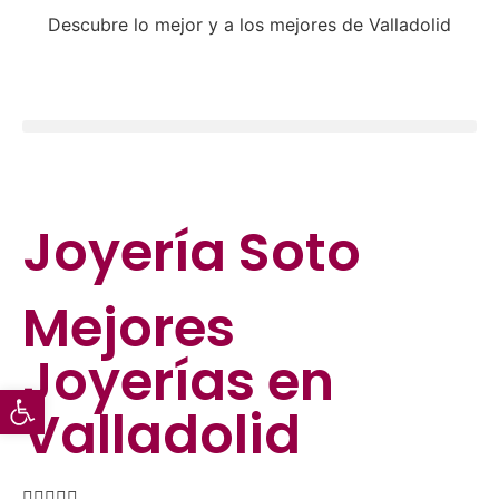
Descubre lo mejor y a los mejores de Valladolid
Joyería Soto
Mejores
Joyerías
en
Abrir barra de herramientas
Valladolid




