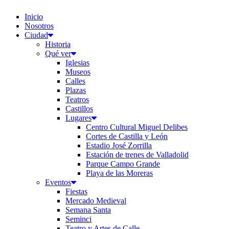
Inicio
Nosotros
Ciudad
Historia
Qué ver
Iglesias
Museos
Calles
Plazas
Teatros
Castillos
Lugares
Centro Cultural Miguel Delibes
Cortes de Castilla y León
Estadio José Zorrilla
Estación de trenes de Valladolid
Parque Campo Grande
Playa de las Moreras
Eventos
Fiestas
Mercado Medieval
Semana Santa
Seminci
Teatro y Artes de Calle