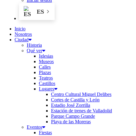
Iniciar sesión
ES
Inicio
Nosotros
Ciudad
Historia
Qué ver
Iglesias
Museos
Calles
Plazas
Teatros
Castillos
Lugares
Centro Cultural Miguel Delibes
Cortes de Castilla y León
Estadio José Zorrilla
Estación de trenes de Valladolid
Parque Campo Grande
Playa de las Moreras
Eventos
Fiestas