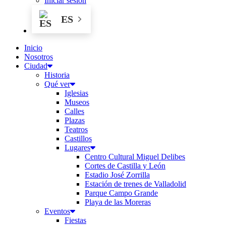
Iniciar sesión
ES
Inicio
Nosotros
Ciudad
Historia
Qué ver
Iglesias
Museos
Calles
Plazas
Teatros
Castillos
Lugares
Centro Cultural Miguel Delibes
Cortes de Castilla y León
Estadio José Zorrilla
Estación de trenes de Valladolid
Parque Campo Grande
Playa de las Moreras
Eventos
Fiestas