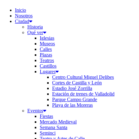
Inicio
Nosotros
Ciudad
Historia
Qué ver
Iglesias
Museos
Calles
Plazas
Teatros
Castillos
Lugares
Centro Cultural Miguel Delibes
Cortes de Castilla y León
Estadio José Zorrilla
Estación de trenes de Valladolid
Parque Campo Grande
Playa de las Moreras
Eventos
Fiestas
Mercado Medieval
Semana Santa
Seminci
Teatro y Artes de Calle