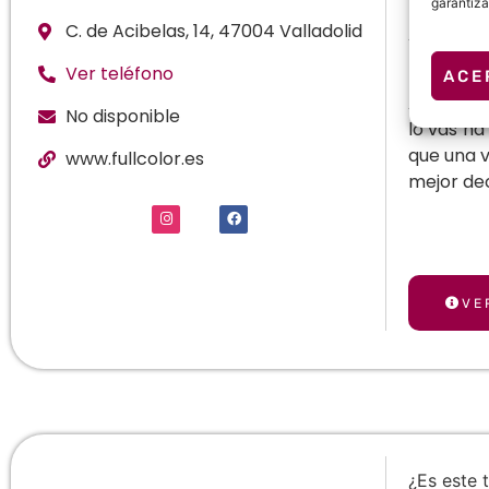
garantiza
Un estudi
C. de Acibelas, 14, 47004 Valladolid
Acibelas,
piercings
Ver teléfono
ACE
A la hora
No disponible
lo vas ha
que una v
www.fullcolor.es
mejor dec
VE
¿Es este 