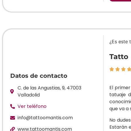
¿Es este 
Tatto



Datos de contacto
El primer
C. de las Angustias, 9, 47003
tatuaje 
Valladolid
conocimi
Ver teléfono
que va a 
info@tattoomantis.com
No dudes
Estarán 
www.tattoomantis.com