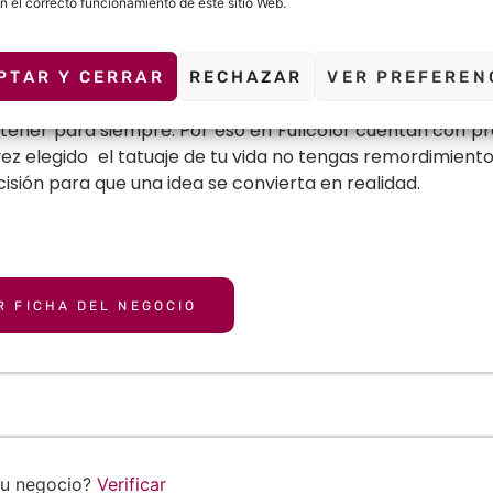
n el correcto funcionamiento de este sitio Web.
o de tatuaje con casi 20 años de experiencia ubicados e
 14, trabajan con los mejores profesionales del sector. 
 , eliminación de tatuajes, implantes, micropigmentación,
PTAR Y CERRAR
RECHAZAR
VER PREFEREN
 de elegir un estudio o una persona para hacerte un tatu
 tener para siempre. Por eso en Fullcolor cuentan con pr
ez elegido el tatuaje de tu vida no tengas remordimiento
isión para que una idea se convierta en realidad.
R FICHA DEL NEGOCIO
tu negocio?
Verificar