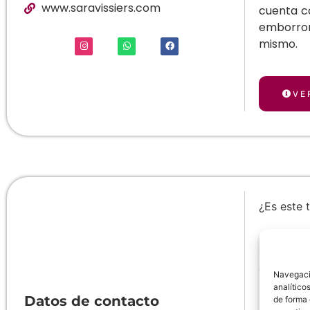
www.saravissiers.com
cuenta c
emborron
mismo.
VE
¿Es este 
Full C



Navegació
analítico
Datos de contacto
de forma 