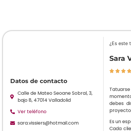
¿Es este 
Sara V



Datos de contacto
Tatuarse 
Calle de Mateo Seoane Sobral, 3,
momento b
bajo 8, 47014 Valladolid
debes di
proyecto
Ver teléfono
Es un esp
sara.vissiers@hotmail.com
Cada cli