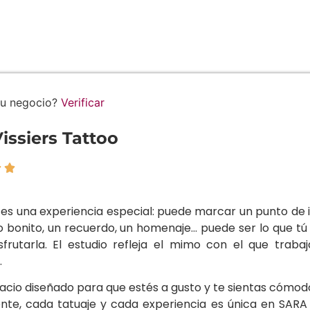
tu negocio?
Verificar
issiers Tattoo


es una experiencia especial: puede marcar un punto de inf
onito, un recuerdo, un homenaje… puede ser lo que tú q
sfrutarla. El estudio refleja el mimo con el que trab
.
acio diseñado para que estés a gusto y te sientas cómod
ente, cada tatuaje y cada experiencia es única en SA