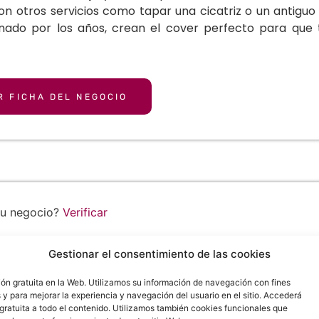
on otros servicios como tapar una cicatriz o un antigu
ado por los años, crean el cover perfecto para que t
R FICHA DEL NEGOCIO
tu negocio?
Verificar
olor Tattoo - Tatuajes & Piercing
Gestionar el consentimiento de las cookies


n gratuita en la Web. Utilizamos su información de navegación con fines
s y para mejorar la experiencia y navegación del usuario en el sitio. Accederá
gratuita a todo el contenido. Utilizamos también cookies funcionales que