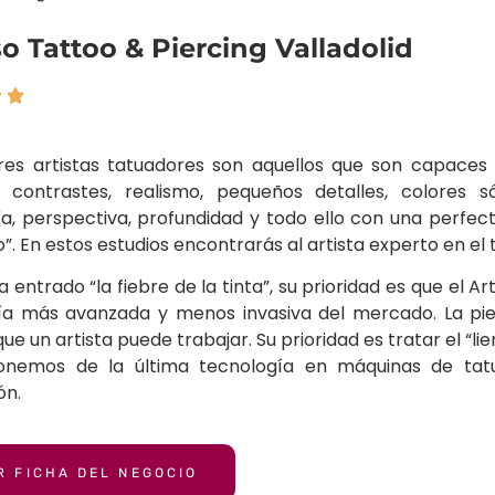
so Tattoo & Piercing Valladolid


res artistas tatuadores son aquellos que son capaces d
 contrastes, realismo, pequeños detalles, colores sól
a, perspectiva, profundidad y todo ello con una perfec
zo”. En estos estudios encontrarás al artista experto en el
ha entrado “la fiebre de la tinta”, su prioridad es que el
ía más avanzada y menos invasiva del mercado. La piel
que un artista puede trabajar. Su prioridad es tratar el “
ponemos de la última tecnología en máquinas de tatu
ón.
R FICHA DEL NEGOCIO