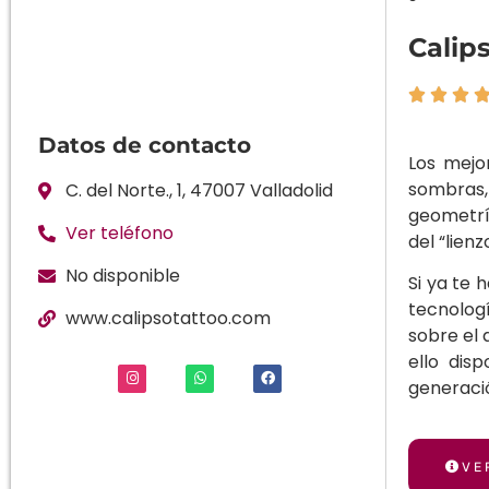
Calip



Datos de contacto
Los mejo
sombras,
C. del Norte., 1, 47007 Valladolid
geometrí
Ver teléfono
del “lien
No disponible
Si ya te 
tecnolog
www.calipsotattoo.com
sobre el 
ello dis
generaci
VE