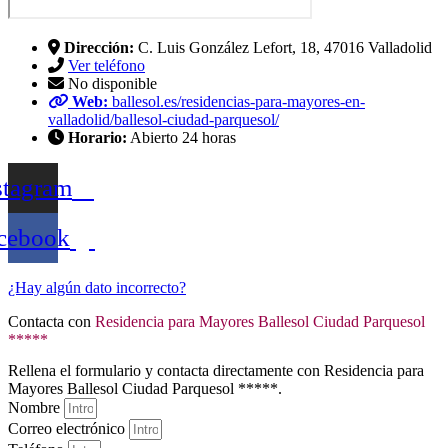
Dirección:
C. Luis González Lefort, 18, 47016 Valladolid
Ver teléfono
No disponible
Web:
ballesol.es/residencias-para-mayores-en-
valladolid/ballesol-ciudad-parquesol/
Horario:
Abierto 24 horas
stagram
cebook
¿Hay algún dato incorrecto?
Contacta con
Residencia para Mayores Ballesol Ciudad Parquesol
*****
Rellena el formulario y contacta directamente con Residencia para
Mayores Ballesol Ciudad Parquesol *****.
Nombre
Correo electrónico