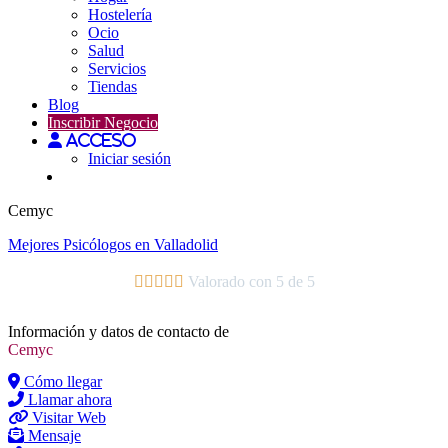
Hostelería
Ocio
Salud
Servicios
Tiendas
Blog
Inscribir Negocio
Acceso
Iniciar sesión
Cemyc
Mejores
Psicólogos
en Valladolid





Valorado con 5 de 5
Información y datos de contacto de
Cemyc
Cómo llegar
Llamar ahora
Visitar Web
Mensaje