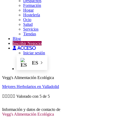
Despachos
Formación
Hogar
Hostelería
Ocio
Salud
Servicios
Tiendas
Blog
Inscribir Negocio
Acceso
Iniciar sesión
ES
Vegg's Alimentación Ecológica
Mejores
Herbolarios
en Valladolid





Valorado con 5 de 5
Información y datos de contacto de
Vegg's Alimentación Ecológica