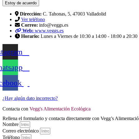
Estoy de acuerdo
Dirección:
C. Tahonas, 5, 47003 Valladolid
Ver teléfono
Correo:
info@veggs.es
Web:
www.veggs.es
Horario:
Lunes a Viernes de 10:30 a 14:00 - 18:00 a 20:30 
stagram
atsapp
cebook
¿Hay algún dato incorrecto?
Contacta con
Vegg's Alimentación Ecológica
Rellena el formulario y contacta directamente con Vegg’s Alimentaci
Nombre
Correo electrónico
Teléfono