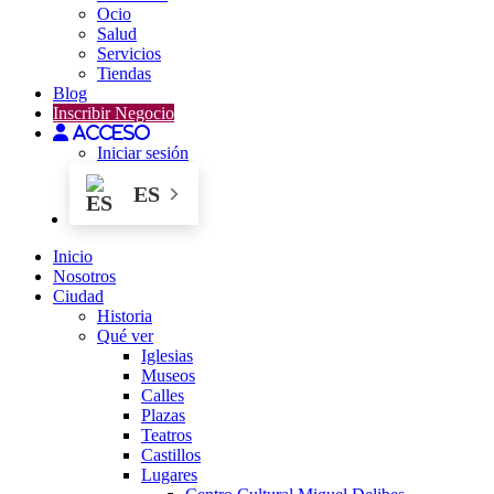
Ocio
Salud
Servicios
Tiendas
Blog
Inscribir Negocio
Acceso
Iniciar sesión
ES
Inicio
Nosotros
Ciudad
Historia
Qué ver
Iglesias
Museos
Calles
Plazas
Teatros
Castillos
Lugares