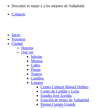
Ir
Descubre lo mejor y a los mejores de Valladolid
al
Contacto
contenido
Inicio
Nosotros
Ciudad
Historia
Qué ver
Iglesias
Museos
Calles
Plazas
Teatros
Castillos
Lugares
Centro Cultural Miguel Delibes
Cortes de Castilla y León
Estadio José Zorrilla
Estación de trenes de Valladolid
Parque Campo Grande