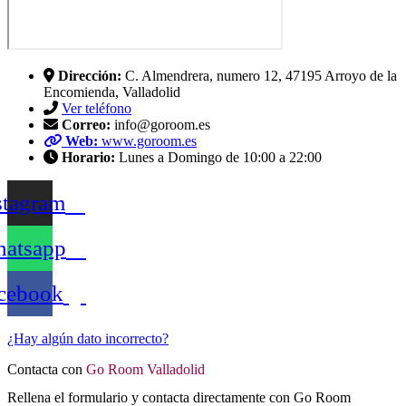
Dirección:
C. Almendrera, numero 12, 47195 Arroyo de la
Encomienda, Valladolid
Ver teléfono
Correo:
info@goroom.es
Web:
www.goroom.es
Horario:
Lunes a Domingo de 10:00 a 22:00
stagram
atsapp
cebook
¿Hay algún dato incorrecto?
Contacta con
Go Room Valladolid
Rellena el formulario y contacta directamente con Go Room