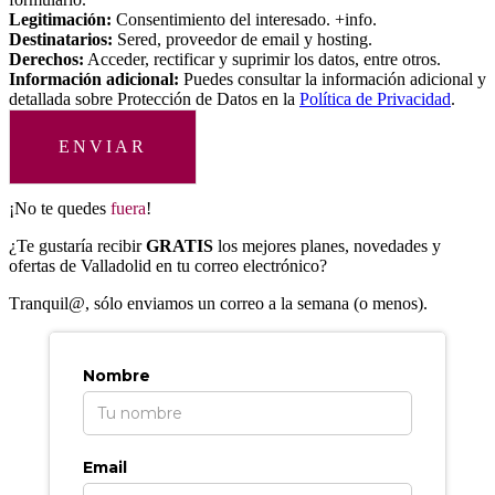
Legitimación:
Consentimiento del interesado. +info.
Destinatarios:
Sered, proveedor de email y hosting.
Derechos:
Acceder, rectificar y suprimir los datos, entre otros.
Información adicional:
Puedes consultar la información adicional y
detallada sobre Protección de Datos en la
Política de Privacidad
.
ENVIAR
¡No te quedes
fuera
!
¿Te gustaría recibir
GRATIS
los mejores planes, novedades y
ofertas de Valladolid en tu correo electrónico?
T
ranquil@, sólo enviamos un correo a la semana (o menos).