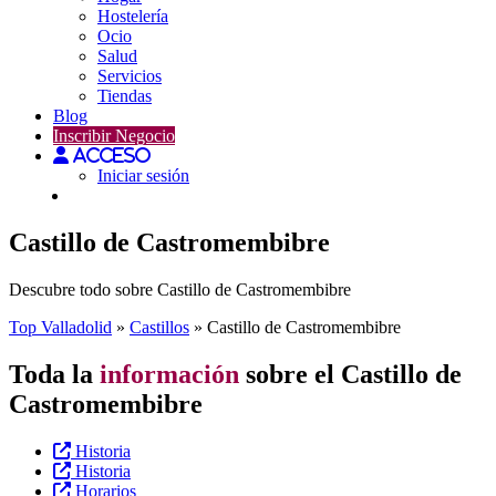
Hostelería
Ocio
Salud
Servicios
Tiendas
Blog
Inscribir Negocio
Acceso
Iniciar sesión
Castillo de Castromembibre
Descubre todo sobre Castillo de Castromembibre
Top Valladolid
»
Castillos
»
Castillo de Castromembibre
Toda la
información
sobre el Castillo de
Castromembibre
Historia
Historia
Horarios