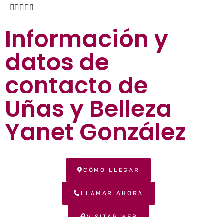





Información y
datos de
contacto de
Uñas y Belleza
Yanet González
CÓMO LLEGAR
LLAMAR AHORA
VISITAR WEB