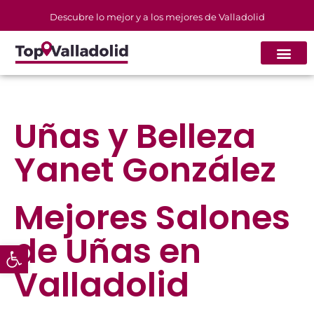
Descubre lo mejor y a los mejores de Valladolid
Uñas y Belleza
Yanet González
Mejores
Salones
de Uñas
en
Abrir barra de herramientas
Valladolid