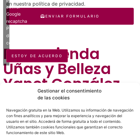
en nuestra política de privacidad.
activar
Google
ENVIAR FORMULARIO
recaptcha
Política
de
cookies
Recomienda
ESTOY DE ACUERDO
Uñas y Belleza
Yanet González
Gestionar el consentimiento
de las cookies
¿Ya conoces Uñas y Belleza Yanet González?
Recomiéndaselo a tus amigos y familiares.
Navegación gratuita en la Web. Utilizamos su información de navegación
con fines analíticos y para mejorar la experiencia y navegación del
usuario en el sitio. Accederá de forma gratuita a todo el contenido.
Utilizamos también cookies funcionales que garantizan el correcto
funcionamiento de este sitio Web.
WhatsApp
Telegram
Facebook
Twitter