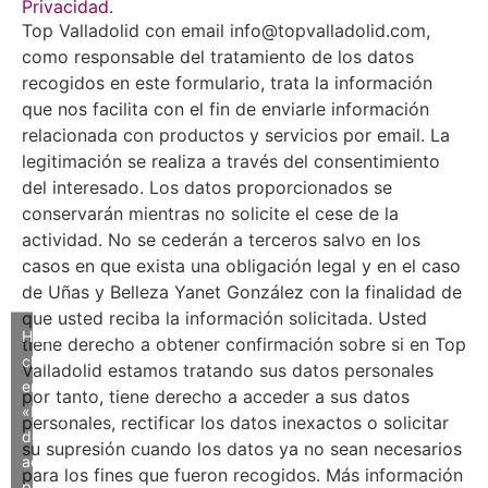
Privacidad
.
Top Valladolid con email info@topvalladolid.com,
como responsable del tratamiento de los datos
recogidos en este formulario, trata la información
que nos facilita con el fin de enviarle información
relacionada con productos y servicios por email. La
legitimación se realiza a través del consentimiento
del interesado. Los datos proporcionados se
conservarán mientras no solicite el cese de la
actividad. No se cederán a terceros salvo en los
casos en que exista una obligación legal y en el caso
de Uñas y Belleza Yanet González con la finalidad de
que usted reciba la información solicitada. Usted
Haz
tiene derecho a obtener confirmación sobre si en Top
clic
Valladolid estamos tratando sus datos personales
en
por tanto, tiene derecho a acceder a sus datos
«Estoy
personales, rectificar los datos inexactos o solicitar
de
su supresión cuando los datos ya no sean necesarios
acuerdo»
para los fines que fueron recogidos. Más información
para