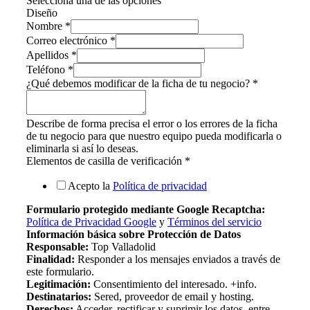
Selecciona una de las opciones
Diseño
Nombre
*
Correo electrónico
*
Apellidos
*
Teléfono
*
¿Qué debemos modificar de la ficha de tu negocio?
*
Describe de forma precisa el error o los errores de la ficha
de tu negocio para que nuestro equipo pueda modificarla o
eliminarla si así lo deseas.
Elementos de casilla de verificación
*
Acepto la
Política de privacidad
Formulario protegido mediante Google Recaptcha:
Política de Privacidad Google
y
Términos del servicio
Información básica sobre Protección de Datos
Responsable:
Top Valladolid
Finalidad:
Responder a los mensajes enviados a través de
este formulario.
Legitimación:
Consentimiento del interesado. +info.
Destinatarios:
Sered, proveedor de email y hosting.
Derechos:
Acceder, rectificar y suprimir los datos, entre