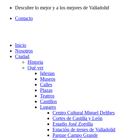
Ir
Descubre lo mejor y a los mejores de Valladolid
al
Contacto
contenido
Inicio
Nosotros
Ciudad
Historia
Qué ver
Iglesias
Museos
Calles
Plazas
Teatros
Castillos
Lugares
Centro Cultural Miguel Delibes
Cortes de Castilla y León
Estadio José Zorrilla
Estación de trenes de Valladolid
Parque Campo Grande