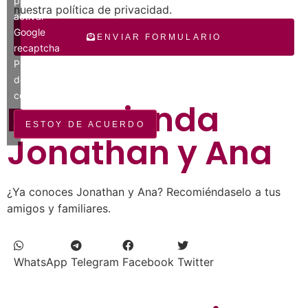
para
nuestra política de privacidad.
activar
Google
ENVIAR FORMULARIO
recaptcha
Política
de
cookies
Recomienda
ESTOY DE ACUERDO
Jonathan y Ana
¿Ya conoces Jonathan y Ana? Recomiéndaselo a tus
amigos y familiares.
WhatsApp
Telegram
Facebook
Twitter