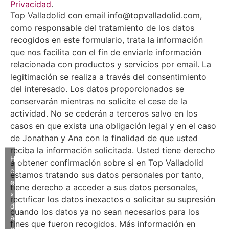
Privacidad
.
Top Valladolid con email info@topvalladolid.com,
como responsable del tratamiento de los datos
recogidos en este formulario, trata la información
que nos facilita con el fin de enviarle información
relacionada con productos y servicios por email. La
legitimación se realiza a través del consentimiento
del interesado. Los datos proporcionados se
conservarán mientras no solicite el cese de la
actividad. No se cederán a terceros salvo en los
casos en que exista una obligación legal y en el caso
de Jonathan y Ana con la finalidad de que usted
reciba la información solicitada. Usted tiene derecho
Haz
a obtener confirmación sobre si en Top Valladolid
clic
estamos tratando sus datos personales por tanto,
en
tiene derecho a acceder a sus datos personales,
«Estoy
rectificar los datos inexactos o solicitar su supresión
de
cuando los datos ya no sean necesarios para los
acuerdo»
fines que fueron recogidos. Más información en