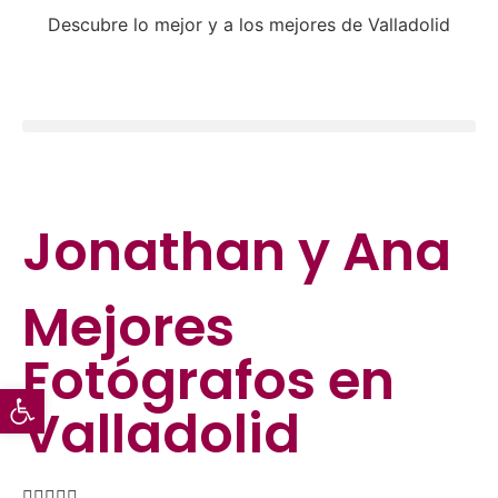
Descubre lo mejor y a los mejores de Valladolid
Jonathan y Ana
Mejores
Fotógrafos
en
Abrir barra de herramientas
Valladolid




