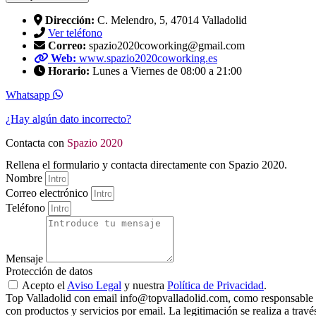
Dirección:
C. Melendro, 5, 47014 Valladolid
Ver teléfono
Correo:
spazio2020coworking@gmail.com
Web:
www.spazio2020coworking.es
Horario:
Lunes a Viernes de 08:00 a 21:00
Whatsapp
¿Hay algún dato incorrecto?
Contacta con
Spazio 2020
Rellena el formulario y contacta directamente con Spazio 2020.
Nombre
Correo electrónico
Teléfono
Mensaje
Protección de datos
Acepto el
Aviso Legal
y nuestra
Política de Privacidad
.
Top Valladolid con email info@topvalladolid.com, como responsable del
con productos y servicios por email. La legitimación se realiza a trav