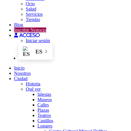
Ocio
Salud
Servicios
Tiendas
Blog
Inscribir Negocio
Acceso
Iniciar sesión
ES
Inicio
Nosotros
Ciudad
Historia
Qué ver
Iglesias
Museos
Calles
Plazas
Teatros
Castillos
Lugares