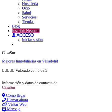
Hostelería
Ocio
Salud
Servicios
Tiendas
Blog
Inscribir Negocio
Acceso
Iniciar sesión
CasaSur
Mejores
Inmobiliarias
en Valladolid





Valorado con 5 de 5
Información y datos de contacto de
CasaSur
Cómo llegar
Llamar ahora
Visitar Web
Mensaje