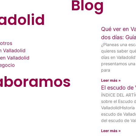
Blog
adolid
Qué ver en Va
dos días: Gu
otros
¿Planeas una es
 Valladolid
quieres saber qu
en Valladolid
días en Valladolid
presentamos una 
negocio
para
aboramos
Leer más »
El escudo de 
ÍNDICE DEL ART
sobre el Escudo 
ValladolidHistoria
escudo de Vallad
del escudo de Val
Leer más »