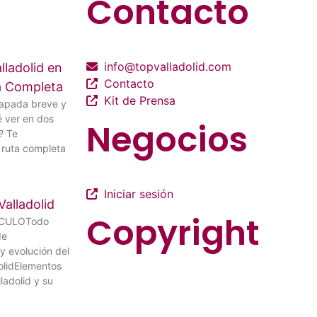
Contacto
info@topvalladolid.com
lladolid en
Contacto
ía Completa
Kit de Prensa
capada breve y
é ver en dos
Negocios
? Te
ruta completa
Iniciar sesión
Valladolid
Copyright
ÍCULOTodo
de
 y evolución del
olidElementos
ladolid y su