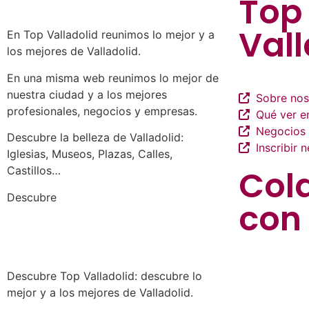
Top
Vall
En Top Valladolid reunimos lo mejor y a
los mejores de Valladolid.
En una misma web reunimos lo mejor de
nuestra ciudad y a los mejores
Sobre nos
profesionales, negocios y empresas.
Qué ver en
Negocios 
Descubre la belleza de Valladolid:
Inscribir 
Iglesias, Museos, Plazas, Calles,
Col
Castillos…
a los mejores profesionales de
Descubre
con
nuestra ciudad en las múltiples
categorías de nuestros listados de
negocios…
Descubre Top Valladolid: descubre lo
mejor y a los mejores de Valladolid.