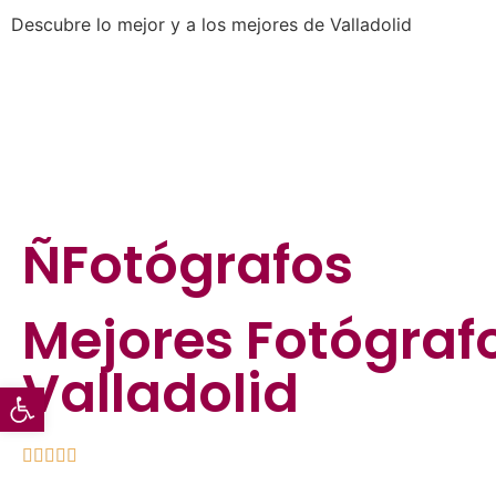
Descubre lo mejor y a los mejores de Valladolid
ÑFotógrafos
Mejores
Fotógraf
Valladolid
Abrir barra de herramientas




