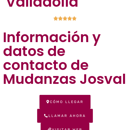
Valladolid





Información y
datos de
contacto de
Mudanzas Josval
CÓMO LLEGAR
LLAMAR AHORA
VISITAR WEB