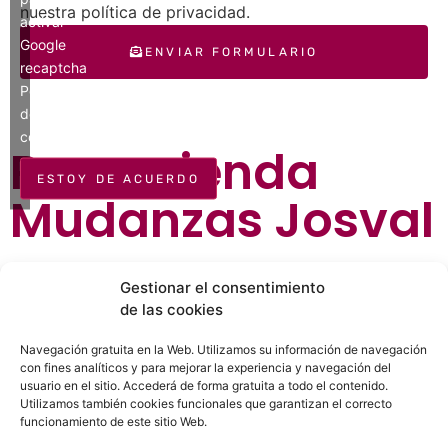
nuestra política de privacidad.
activar
Google
ENVIAR FORMULARIO
recaptcha
Política
de
cookies
Recomienda
ESTOY DE ACUERDO
Mudanzas Josval
¿Ya conoces Mudanzas Josval? Recomiéndaselo a tus
Gestionar el consentimiento
amigos y familiares.
de las cookies
Navegación gratuita en la Web. Utilizamos su información de navegación
WhatsApp
Telegram
con fines analíticos y para mejorar la experiencia y navegación del
usuario en el sitio. Accederá de forma gratuita a todo el contenido.
Utilizamos también cookies funcionales que garantizan el correcto
Facebook
Twitter
funcionamiento de este sitio Web.