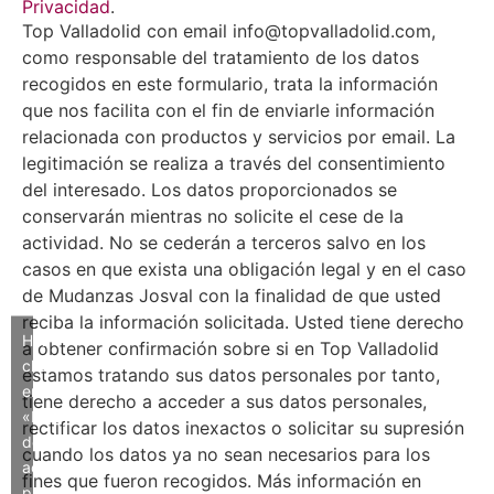
Privacidad
.
Top Valladolid con email info@topvalladolid.com,
como responsable del tratamiento de los datos
recogidos en este formulario, trata la información
que nos facilita con el fin de enviarle información
relacionada con productos y servicios por email. La
legitimación se realiza a través del consentimiento
del interesado. Los datos proporcionados se
conservarán mientras no solicite el cese de la
actividad. No se cederán a terceros salvo en los
casos en que exista una obligación legal y en el caso
de Mudanzas Josval con la finalidad de que usted
reciba la información solicitada. Usted tiene derecho
Haz
a obtener confirmación sobre si en Top Valladolid
clic
estamos tratando sus datos personales por tanto,
en
tiene derecho a acceder a sus datos personales,
«Estoy
rectificar los datos inexactos o solicitar su supresión
de
cuando los datos ya no sean necesarios para los
acuerdo»
fines que fueron recogidos. Más información en
para