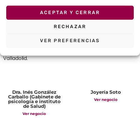
Otros negocios
ACEPTAR Y CERRAR
de
Top Valladolid
RECHAZAR
VER PREFERENCIAS
Descubre algunos de los negocios listados en Top
Valladolid.
Dra. Inés González
Joyería Soto
Carballo (Gabinete de
Ver negocio
psicología e instituto
de Salud)
Ver negocio