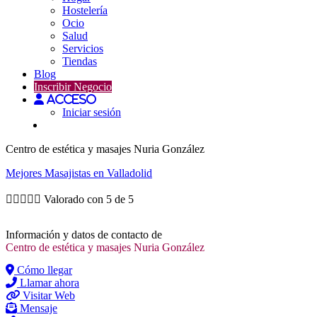
Hostelería
Ocio
Salud
Servicios
Tiendas
Blog
Inscribir Negocio
Acceso
Iniciar sesión
Centro de estética y masajes Nuria González
Mejores
Masajistas
en Valladolid





Valorado con 5 de 5
Información y datos de contacto de
Centro de estética y masajes Nuria González
Cómo llegar
Llamar ahora
Visitar Web
Mensaje