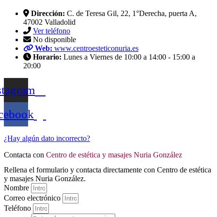
Dirección:
C. de Teresa Gil, 22, 1°Derecha, puerta A,
47002 Valladolid
Ver teléfono
No disponible
Web:
www.centroesteticonuria.es
Horario:
Lunes a Viernes de 10:00 a 14:00 - 15:00 a
20:00
stagram
cebook
¿Hay algún dato incorrecto?
Contacta con
Centro de estética y masajes Nuria González
Rellena el formulario y contacta directamente con Centro de estética
y masajes Nuria González.
Nombre
Correo electrónico
Teléfono