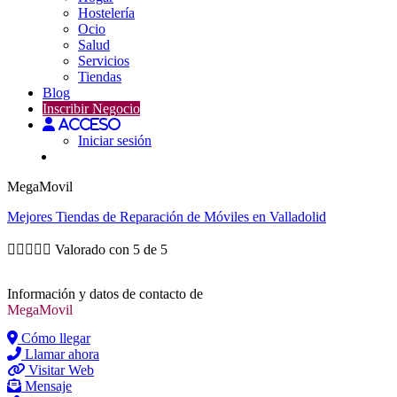
Hostelería
Ocio
Salud
Servicios
Tiendas
Blog
Inscribir Negocio
Acceso
Iniciar sesión
MegaMovil
Mejores
Tiendas de Reparación de Móviles
en Valladolid





Valorado con 5 de 5
Información y datos de contacto de
MegaMovil
Cómo llegar
Llamar ahora
Visitar Web
Mensaje