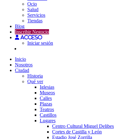
Ocio
Salud
Servicios
Tiendas
Blog
Inscribir Negocio
Acceso
Iniciar sesión
Inicio
Nosotros
Ciudad
Historia
Qué ver
Iglesias
Museos
Calles
Plazas
Teatros
Castillos
Lugares
Centro Cultural Miguel Delibes
Cortes de Castilla y León
Estadio José Zorrilla