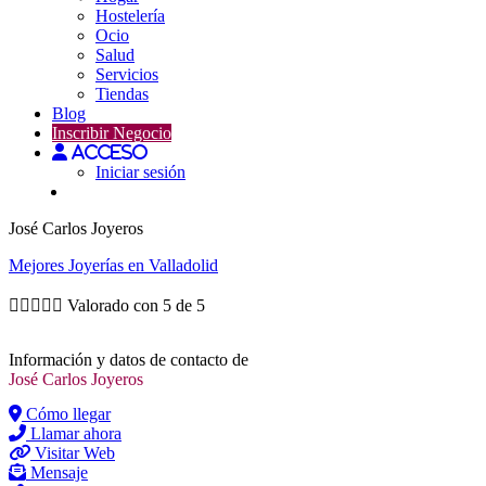
Hostelería
Ocio
Salud
Servicios
Tiendas
Blog
Inscribir Negocio
Acceso
Iniciar sesión
José Carlos Joyeros
Mejores
Joyerías
en Valladolid





Valorado con 5 de 5
Información y datos de contacto de
José Carlos Joyeros
Cómo llegar
Llamar ahora
Visitar Web
Mensaje