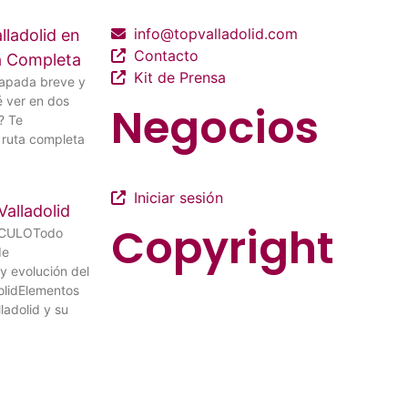
info@topvalladolid.com
lladolid en
Contacto
ía Completa
Kit de Prensa
capada breve y
é ver en dos
Negocios
? Te
ruta completa
Iniciar sesión
Valladolid
Copyright
ÍCULOTodo
de
 y evolución del
olidElementos
ladolid y su
La guía más completa de valladolid