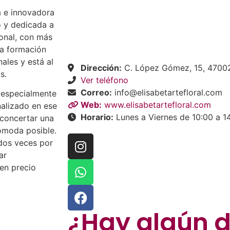
va e innovadora
o y dedicada a
sonal, con más
da formación
ales y está al
Dirección:
C. López Gómez, 15, 47002
s.
Ver teléfono
Correo:
info@elisabetartefloral.com
 especialmente
Web:
www.elisabetartefloral.com
nalizado en ese
Horario:
Lunes a Viernes de 10:00 a 14
 concertar una
ómoda posible.
dos veces por
ar
en precio
¿Hay algún 