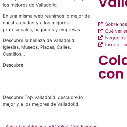
Vall
los mejores de Valladolid.
En una misma web reunimos lo mejor de
nuestra ciudad y a los mejores
Sobre nos
profesionales, negocios y empresas.
Qué ver en
Negocios 
Descubre la belleza de Valladolid:
Inscribir 
Iglesias, Museos, Plazas, Calles,
Col
Castillos…
a los mejores profesionales de
Descubre
con
nuestra ciudad en las múltiples
categorías de nuestros listados de
negocios…
Descubre Top Valladolid: descubre lo
mejor y a los mejores de Valladolid.
Aviso Legal
Privacidad
Cookies
Condiciones