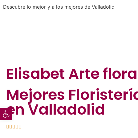
Descubre lo mejor y a los mejores de Valladolid
Elisabet Arte flora
Mejores
Floristerí
en Valladolid
Abrir barra de herramientas




