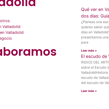
adolid
Qué ver en Va
dos días: Gu
otros
¿Planeas una es
 Valladolid
quieres saber qu
en Valladolid
días en Valladolid
presentamos una 
negocio
para
aboramos
Leer más »
El escudo de 
ÍNDICE DEL ART
sobre el Escudo 
ValladolidHistoria
escudo de Vallad
del escudo de Val
Leer más »
© Top Valladolid