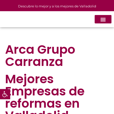
Descubre lo mejor y a los mejores de Valladolid
Arca Grupo
Carranza
Mejores
Empresas de
Abrir barra de herramientas
reformas
en