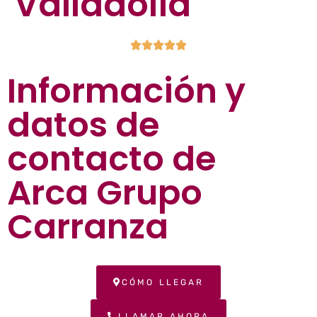
Valladolid





Información y
datos de
contacto de
Arca Grupo
Carranza
CÓMO LLEGAR
LLAMAR AHORA