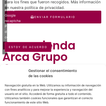
para los fines que fueron recogidos. Más información
para
en nuestra política de privacidad.
activar
Google
ENVIAR FORMULARIO
recaptcha
Política
de
cookies
Recomienda
ESTOY DE ACUERDO
Arca Grupo
Carranza
Gestionar el consentimiento
de las cookies
¿Ya conoces Arca Grupo Carranza? Recomiéndaselo
Navegación gratuita en la Web. Utilizamos su información de navegación
a tus amigos y familiares.
con fines analíticos y para mejorar la experiencia y navegación del
usuario en el sitio. Accederá de forma gratuita a todo el contenido.
Utilizamos también cookies funcionales que garantizan el correcto
WhatsApp
Telegram
funcionamiento de este sitio Web.