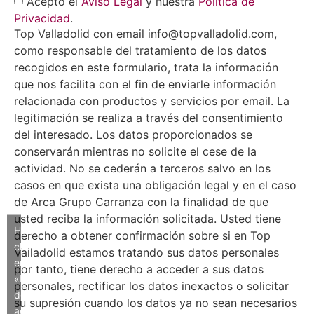
Acepto el
Aviso Legal
y nuestra
Política de
Privacidad
.
Top Valladolid con email info@topvalladolid.com,
como responsable del tratamiento de los datos
recogidos en este formulario, trata la información
que nos facilita con el fin de enviarle información
relacionada con productos y servicios por email. La
legitimación se realiza a través del consentimiento
del interesado. Los datos proporcionados se
conservarán mientras no solicite el cese de la
actividad. No se cederán a terceros salvo en los
casos en que exista una obligación legal y en el caso
de Arca Grupo Carranza con la finalidad de que
usted reciba la información solicitada. Usted tiene
Haz
derecho a obtener confirmación sobre si en Top
clic
Valladolid estamos tratando sus datos personales
en
por tanto, tiene derecho a acceder a sus datos
«Estoy
personales, rectificar los datos inexactos o solicitar
de
su supresión cuando los datos ya no sean necesarios
acuerdo»