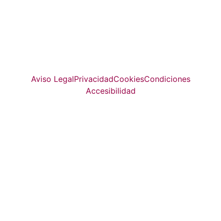
La guía más completa de valladolid
© Top Valladolid
Aviso Legal
Privacidad
Cookies
Condiciones
Accesibilidad