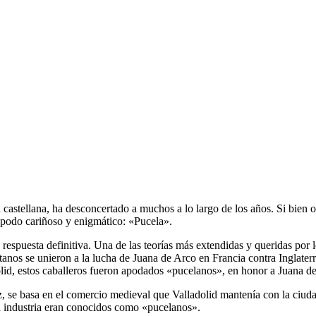
astellana, ha desconcertado a muchos a lo largo de los años. Si bien ofic
 apodo cariñoso y enigmático: «Pucela».
 respuesta definitiva. Una de las teorías más extendidas y queridas por l
etanos se unieron a la lucha de Juana de Arco en Francia contra Inglater
olid, estos caballeros fueron apodados «pucelanos», en honor a Juana d
az, se basa en el comercio medieval que Valladolid mantenía con la ciud
a industria eran conocidos como «pucelanos».