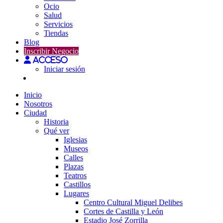
Ocio
Salud
Servicios
Tiendas
Blog
Inscribir Negocio
Acceso
Iniciar sesión
Inicio
Nosotros
Ciudad
Historia
Qué ver
Iglesias
Museos
Calles
Plazas
Teatros
Castillos
Lugares
Centro Cultural Miguel Delibes
Cortes de Castilla y León
Estadio José Zorrilla