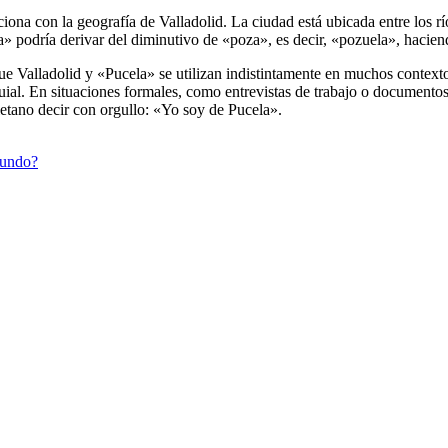
aciona con la geografía de Valladolid. La ciudad está ubicada entre los 
a» podría derivar del diminutivo de «poza», es decir, «pozuela», hacien
ue Valladolid y «Pucela» se utilizan indistintamente en muchos contexto
uial. En situaciones formales, como entrevistas de trabajo o documentos
letano decir con orgullo: «Yo soy de Pucela».
mundo?