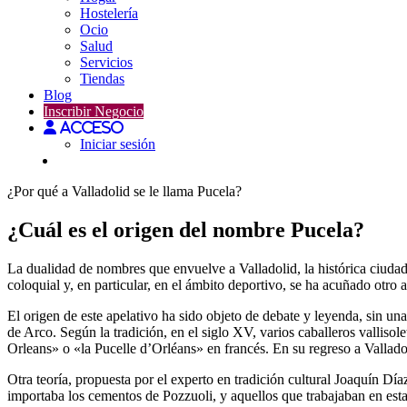
Hostelería
Ocio
Salud
Servicios
Tiendas
Blog
Inscribir Negocio
Acceso
Iniciar sesión
¿Por qué a Valladolid se le llama Pucela?
¿Cuál es el origen del nombre Pucela?
La dualidad de nombres que envuelve a Valladolid, la histórica ciudad c
coloquial y, en particular, en el ámbito deportivo, se ha acuñado otro
El origen de este apelativo ha sido objeto de debate y leyenda, sin una
de Arco. Según la tradición, en el siglo XV, varios caballeros vallisol
Orleans» o «la Pucelle d’Orléans» en francés. En su regreso a Vallad
Otra teoría, propuesta por el experto en tradición cultural Joaquín Dí
importaba los cementos de Pozzuoli, y aquellos que trabajaban en est