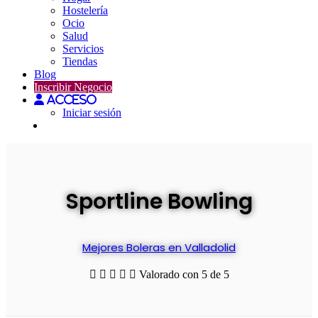
Hostelería
Ocio
Salud
Servicios
Tiendas
Blog
Inscribir Negocio
Acceso
Iniciar sesión
Sportline Bowling
Mejores
Boleras
en Valladolid





Valorado con 5 de 5